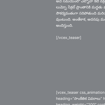
అదే సమయంలో ఎల్నోవా కటి వక్రతన
లుమ్బో సేక్రల్ ప్రాంతానికి మద్
సౌకర్యవంతంగా సరిపోతుంది మరియ
వుంటుంది. అంతేకాక, అదనపు మధ్య
అందిస్తుంది.
[/vcex_teaser]
[vcex_teaser css_animation
heading=”సాంకేతిక వివరాలు” 
heading_weight=”200″ cont