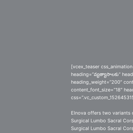
[vcex_teaser css_animation
heading=”వ్యత్యాసాలకు” head
heading_weight=”200″ cont
content_font_size=”18″ head
css=”.vc_custom_152645315
Elnova offers two variants
Surgical Lumbo Sacral Cors
Surgical Lumbo Sacral Cors