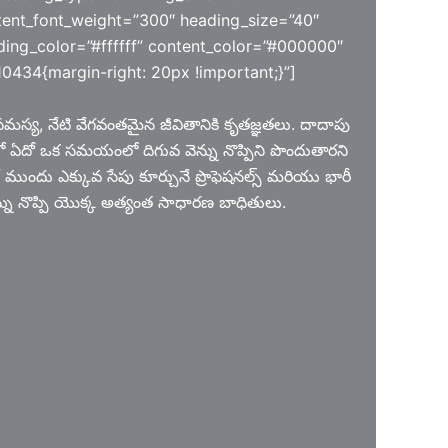
ent_font_weight=”300″ heading_size=”40″
ding_color=”#ffffff” content_color=”#000000″
434{margin-right: 20px !important;}”]
 సమస్య, నేటి వేగవంతమైన జీవితానికి కృతజ్ఞతలు. దాదాపు
ో ఏదో ఒక సమయంలో దిగువ వెన్ను నొప్పిని పొందుతారని
ుందు ఎక్కువ సేపు కూర్చునే ప్రొఫెషనల్స్ మరియు భారీ
ెన్ను నొప్పి యొక్క అత్యంత సాధారణ బాధితులు.