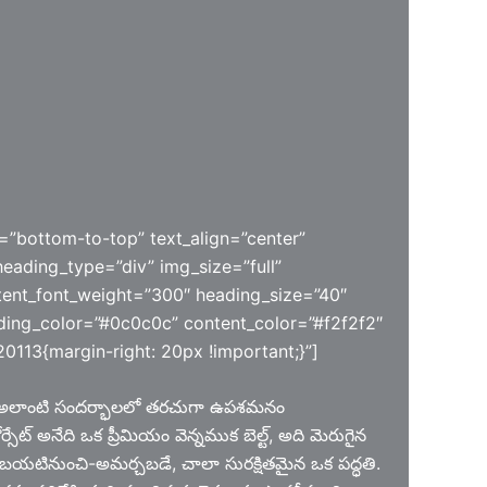
=”bottom-to-top” text_align=”center”
eading_type=”div” img_size=”full”
ent_font_weight=”300″ heading_size=”40″
ding_color=”#0c0c0c” content_color=”#f2f2f2″
113{margin-right: 20px !important;}”]
తు అలాంటి సందర్భాలలో తరచుగా ఉపశమనం
ోర్సేట్ అనేది ఒక ప్రీమియం వెన్నముక బెల్ట్, అది మెరుగైన
 బయటినుంచి-అమర్చబడే, చాలా సురక్షితమైన ఒక పద్ధతి.