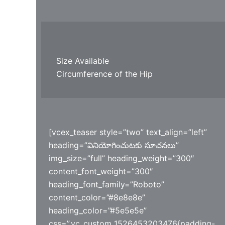
Size Available
Circumference of the Hip
[vcex_teaser style=”two” text_align=”left”
heading=”వినియోగించుటకు సూచనలు”
img_size=”full” heading_weight=”300″
content_font_weight=”300″
heading_font_family=”Roboto”
content_color=”#8e8e8e”
heading_color=”#5e5e5e”
css=”.vc_custom_1526453203476{padding-