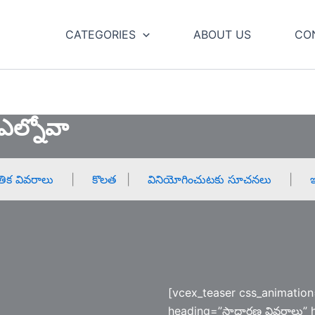
CATEGORIES
ABOUT US
CO
– ఎల్నోవా
తిక వివరాలు
|
కొలత
|
వినియోగించుటకు సూచనలు
|
ఇ
[vcex_teaser css_animation
heading=”సాధారణ వివరాలు” h