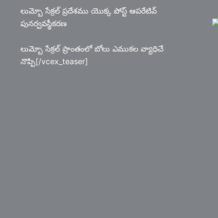
లుమ్బో సేక్రల్ ప్రదేశము యొక్క పోస్ట్ ఆపరేటివ్
పునర్వవస్థీకరణ
లుమ్బో సేక్రల్ ప్రాంతంలో బోలు ఎముకల వ్యాధిచే
నొప్పి[/vcex_teaser]