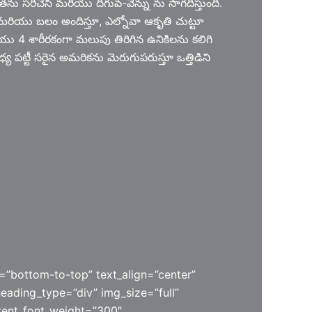
ు సరిచేసి మరియు దిగువ-వెన్ను ను సాగదీస్తుంది.
దతు మరియు బలం అందిస్తూ, ఎల్నోవా ఆకృతి చుట్టూ
ు 4 శారీరకంగా మలుపు తిరిగిన ఉనికిలను కలిగి
 పట్టీ సరైన అమరికను మెరుగుపరుస్తూ ఒత్తిడిని
=”bottom-to-top” text_align=”center”
heading_type=”div” img_size=”full”
ent_font_weight=”300″