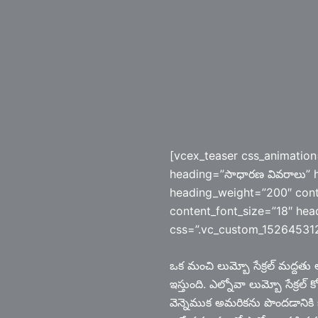
[vcex_teaser css_animation
heading=”సాధారణ వివరాలు” h
heading_weight=”200″ cont
content_font_size=”18″ hea
css=”.vc_custom_1526453120
ఒక మంచి లుమ్బో సేక్రల్ మద్ద
ఇస్తుంది. ఎల్నోవా లుమ్బో సేక్రల్ క
వెన్నెముక అమరికను పొందడానికి