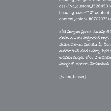
css=”.vc_custom_152645314
heading_size=”40″ content_
content_color=”#070707″ un
శరీర నిర్మాణం ప్రకారం మలుపు తి
రూపొందించిన) పోస్టీరియర్ బార్
చేయబడతాయి మరియు మీ వీపుకి సరి
ఉపయోగించే చవక లుమ్బో సేక్రల్ 
అదనపు మద్దతు కోసం 2 అదనపు పట్ట
పదార్థంతో తయారు చేయబడింది
[/vcex_teaser]