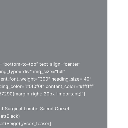
=”bottom-to-top” text_align=”center”
ing_type=”div” img_size=”full”
ent_font_weight=”300″ heading_size=”40″
ing_color=”#0f0f0f” content_color=”#ffffff”
7290{margin-right: 20px !important;}”]
 of Surgical Lumbo Sacral Corset
et(Black)
et(Beige)[/vcex_teaser]