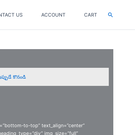
Search
NTACT US
ACCOUNT
CART
ప్పుడే కొనండి
=”bottom-to-top” text_align=”center”
eading_type=”div” img_size=”full”