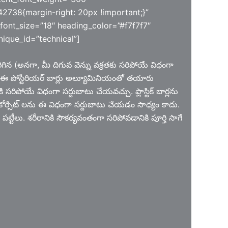
2738{margin-right: 20px !important;}”
font_size=”18″ heading_color=”#f7f7f7″
ique_id=”technical”]
రిగిన (అనగా, మీ దిగువ వెన్ను వక్రతకు సరిపోయే విధంగా
లు. ఈ పోస్టీరియర్ బార్లు అల్యూమినియంతో తయారు
పోయే విధంగా సర్దుబాటు చేయవచ్చు. ప్లాస్టిక్ బార్లను
కోర్సేట్ లను ఈ విధంగా సర్దుబాటు చేయడం సాధ్యం కాదు.
ీలు. శరీరానికి సౌకర్యవంతంగా సరిపోవడానికి పూర్తి సాగే