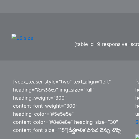
[table id=9 responsive=scro
[vcex_teaser style=”two” text_align=”left”
[
heading=”సూచనలు” img_size=”full”
h
heading_weight=”300″
h
content_font_weight=”300″
h
heading_color=”#5e5e5e”
u
content_color=”#8e8e8e” heading_size=”30″
S
content_font_size=”15″]దీర్ఘకాలిక దిగువ వెన్ను నొప్పి