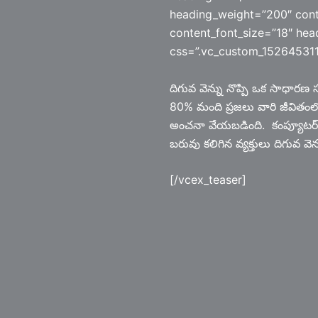
heading_weight=”200″ cont
content_font_size=”18″ hea
css=”.vc_custom_1526453110
దిగువ వెన్ను నొప్పి ఒక సాధారణ
80% మంది ప్రజలు వారి జీవితంల
అంచనా వేయబడింది. కంప్యూటర్ మ
బరువు కలిగిన వ్యక్తులు దిగువ వ
[/vcex_teaser]