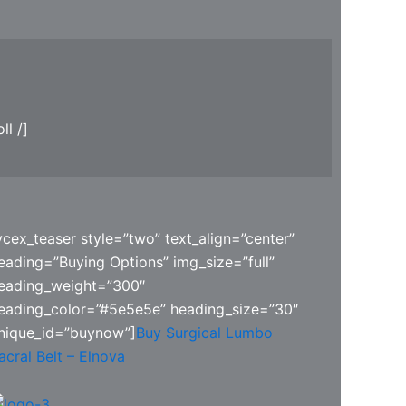
ll /]
vcex_teaser style=”two” text_align=”center”
eading=”Buying Options” img_size=”full”
eading_weight=”300″
eading_color=”#5e5e5e” heading_size=”30″
nique_id=”buynow”]
Buy Surgical Lumbo
acral Belt – Elnova