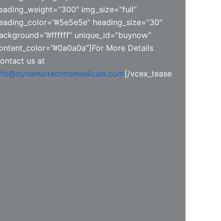
eading_weight=”300″ img_size=”full”
eading_color=”#5e5e5e” heading_size=”30″
ackground=”#ffffff” unique_id=”buynow”
ontent_color=”#0a0a0a”]For More Details
ontact us at
nfo@dynamictechnomedicals.com
[/vcex_tease