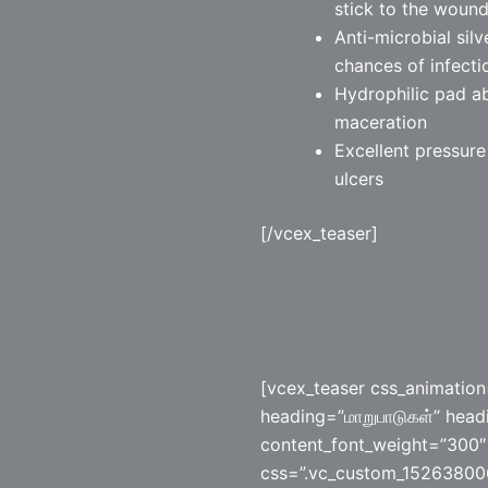
stick to the woun
Anti-microbial sil
chances of infecti
Hydrophilic pad ab
maceration
Excellent pressure 
ulcers
[/vcex_teaser]
[vcex_teaser css_animation
heading=”மாறுபாடுகள்” hea
content_font_weight=”300″ 
css=”.vc_custom_152638006