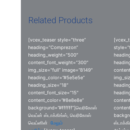
Related Products
[vcex_teaser style=”three”
[vcex_t
heading=”Comprezon”
style=”
heading_weight=”500″
headin
content_font_weight=”300″
headin
img_size=”full” image=”8149″
conten
heading_color=”#5e5e5e”
img_siz
heading_size=”18″
headin
content_font_size=”15″
headin
content_color=”#8e8e8e”
content
background=”#ffffff”]வெரிகோஸ்
conten
வெய்ன் ஸ்டாக்கிங்ஸ், வெரிகோஸ்
backgro
வெய்னின்
மேலும்
ஸ்டாக்க