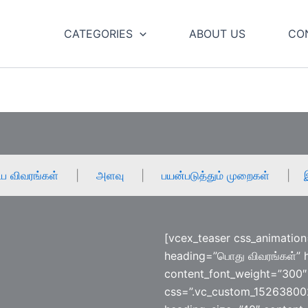
CATEGORIES
ABOUT US
CO
்ப விவரங்கள்
|
அளவு
|
பயன்படுத்தும் முறைகள்
|
[vcex_teaser css_animation
heading=”பொது விவரங்கள்” 
content_font_weight=”300″ 
css=”.vc_custom_152638002