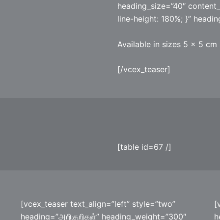
heading_size=”40″ content_
line-height: 180%; }” headi
Available in sizes 5 x 5 cm
[/vcex_teaser]
[table id=67 /]
[vcex_teaser text_align=”left” style=”two”
[
heading=”அறிகுறிகள்” heading_weight=”300″
h