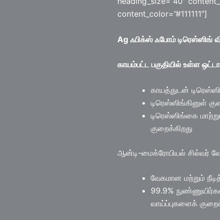
heading_size=”40″ content_
content_color=”#111111″]
Ag ஃபிக்ஸ் ஃபோம் டிரெஸ்ஸிங் வித
காயம்பட்ட பகுதியில் உள்ள ஒட்ட
காயத்துடன் டிரெஸ்ஸி
டிரெஸ்ஸிங்கினுள் கு
டிரெஸ்ஸிங்கை மாற்று
குறைக்கிறது
ஆன்டி-மைக்ரோபியல் சில்வர் லே
வேகமான மற்றும் நீட
99.9% நுண்ணுயிர்க
வாய்ப்புகளைக் குறைக