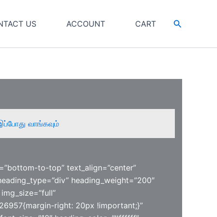
Search
NTACT US
ACCOUNT
CART
இப்போது வாங்கவும்
=”bottom-to-top” text_align=”center”
heading_type=”div” heading_weight=”200″
img_size=”full”
6957{margin-right: 20px !important;}”