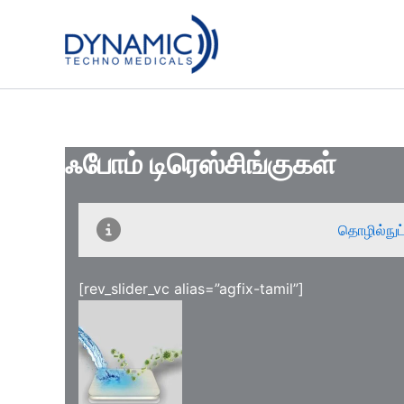
Skip
to
content
ஃபோம் டிரெஸ்சிங்குகள்
தொழில்நுட
[rev_slider_vc alias=”agfix-tamil”]