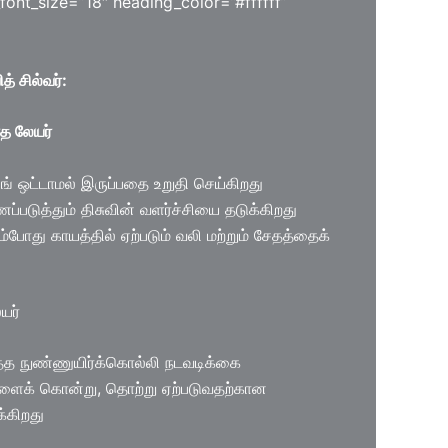
font_size=”18″ heading_color=”#ffffff”
் சில்வர்:
ாத லேயர்
ங் ஒட்டாமல் இருப்பதை உறுதி செய்கிறது
ணப்படுத்தும் திசுவின் வளர்ச்சியை தடுக்கிறது
ம்போது காயத்தில் ஏற்படும் வலி மற்றும் சேதத்தைக்
யர்
ித்த நுண்ணுயிர்க்கொல்லி நடவடிக்கை
ளைக் கொன்று, தொற்று ஏற்படுவதற்கான
்கிறது