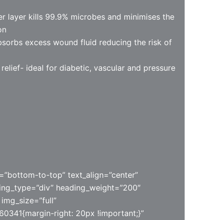
d
ver layer kills 99.9% microbes and minimises the
on
sorbs excess wound fluid reducing the risk of
relief- ideal for diabetic, vascular and pressure
=”bottom-to-top” text_align=”center”
ding_type=”div” heading_weight=”200″
img_size=”full”
0341{margin-right: 20px !important;}”