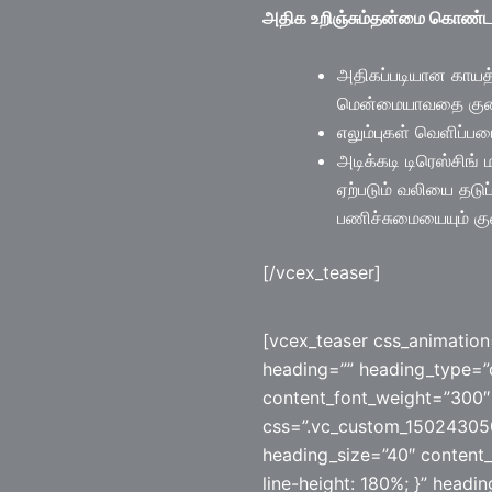
அதிக உறிஞ்சும்தன்மை கொண்ட 
அதிகப்படியான காயத் 
மென்மையாவதை குற
எலும்புகள் வெளிப்ப
அடிக்கடி டிரெஸ்சிங
ஏற்படும் வலியை தடுப
பணிச்சுமையையும் கு
[/vcex_teaser]
[vcex_teaser css_animation
heading=”” heading_type=”
content_font_weight=”300″ 
css=”.vc_custom_150243050
heading_size=”40″ content_
line-height: 180%; }” headi