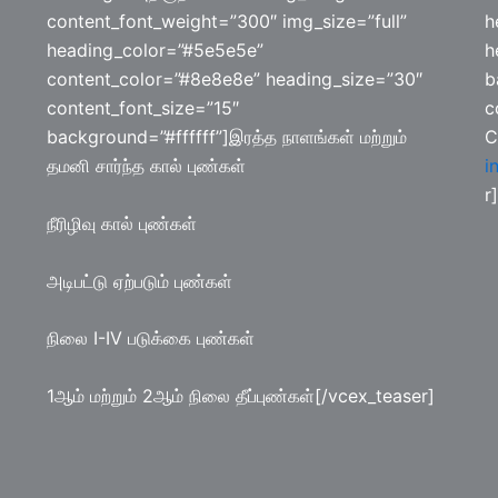
content_font_weight=”300″ img_size=”full”
h
heading_color=”#5e5e5e”
h
content_color=”#8e8e8e” heading_size=”30″
b
content_font_size=”15″
c
background=”#ffffff”]இரத்த நாளங்கள் மற்றும்
C
தமனி சார்ந்த கால் புண்கள்
i
r]
நீரிழிவு கால் புண்கள்
அடிபட்டு ஏற்படும் புண்கள்
நிலை I-IV படுக்கை புண்கள்
1ஆம் மற்றும் 2ஆம் நிலை தீப்புண்கள்[/vcex_teaser]