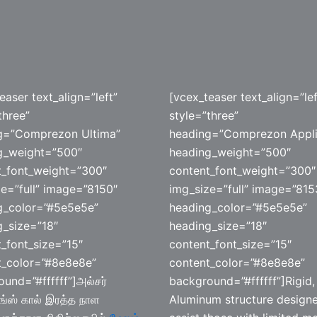
easer text_align=”left”
[vcex_teaser text_align=”lef
three”
style=”three”
g=”Comprezon Ultima”
heading=”Comprezon Appli
g_weight=”500″
heading_weight=”500″
t_font_weight=”300″
content_font_weight=”300″
e=”full” image=”8150″
img_size=”full” image=”815
g_color=”#5e5e5e”
heading_color=”#5e5e5e”
g_size=”18″
heading_size=”18″
_font_size=”15″
content_font_size=”15″
t_color=”#8e8e8e”
content_color=”#8e8e8e”
und=”#ffffff”]அல்சர்
background=”#ffffff”]Rigid,
ிங்ஸ் கால் இரத்த நாள
Aluminum structure design