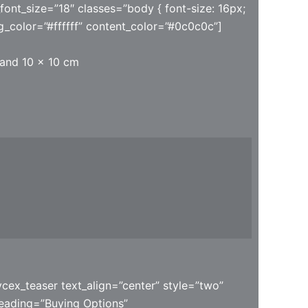
font_size=”18″ classes=”body { font-size: 16px;
ng_color=”#ffffff” content_color=”#0c0c0c”]
 and 10 x 10 cm
vcex_teaser text_align=”center” style=”two”
eading=”Buying Options”