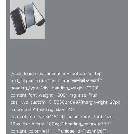
[vcex_teaser css_animation=”bottom-to-top”
text_align=”center” heading=”तकनीकी जानकारी”
heading_type=”div” heading_weight=”200″
content_font_weight=”300″ img_size=”full”
css=”.vc_custom_1515056246997{margin-right: 20px
!important;}” heading_size=”40″
content_font_size=”18″ classes=”body { font-size:
16px; line-height: 180%; }” heading_color=”#ffffff”
content_color=”#111111″ unique_id=”technical”]