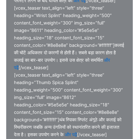
प्लास्टर लगने के बाद घायल क्षेत्र की
और पढ़ें
[/vcex_teaser]
[vcex_teaser text_align=”left” style=”three”
heading=”Wrist Splint” heading_weight=”500″
content_font_weight=”300″ img_size=”full”
image=”8611″ heading_color=”#5e5e5e”
heading_size=”18″ content_font_size=”15″
content_color=”#8e8e8e” background=”#ffffff”]कलाई
की चोटें अधिकतर दो कारणों से होती हैं। सबसे बड़ा कारण होता है
कलाई का बार-बार उपयोग। इससे उस क्षेत्र को समर्थित
और
पढ़ें
[/vcex_teaser]
[vcex_teaser text_align=”left” style=”three”
heading=”Thumb Spica Splint”
heading_weight=”500″ content_font_weight=”300″
img_size=”full” image=”8612″
heading_color=”#5e5e5e” heading_size=”18″
content_font_size=”15″ content_color=”#8e8e8e”
background=”#ffffff”]थंब स्पािका स्प्लिंट अंगूठे और कलाई को
स्थिरीकरण जबकि अन्य उंगलियों को स्थानांतरित करने की इजाजत
देता है। इसका उपयोग करने के
और पढ़ें
[/vcex_teaser]