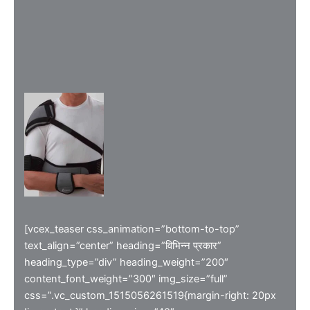
[vcex_teaser css_animation=”bottom-to-top”
text_align=”center” heading=”विभिन्न प्रकार”
heading_type=”div” heading_weight=”200″
content_font_weight=”300″ img_size=”full”
css=”.vc_custom_1515056261519{margin-right: 20px