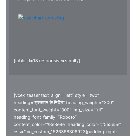
[table id=18 responsive=scroll /]
[vcex_teaser text_align=”left” style=”two”
heading=”इस्तमाल के निर्देश” heading_weight=”300″
content_font_weight=”300″ img_size=”full”
heading_font_family=”Roboto”
content_color=”#8e8e8e” heading_color=”#5e5e5e”
css=”.vc_custom_1526368306923{padding-right: