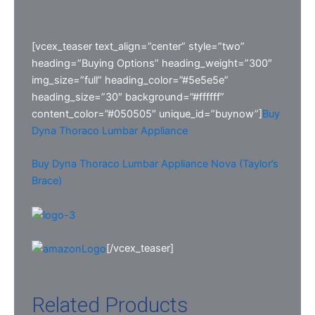
[vcex_teaser text_align=”center” style=”two”
heading=”Buying Options” heading_weight=”300″
img_size=”full” heading_color=”#5e5e5e”
heading_size=”30″ background=”#ffffff”
content_color=”#050505″ unique_id=”buynow”]
Buy
Dyna Thoraco Lumbar Appliance
Buy Dyna Thoraco Lumbar Appliance Nova (Taylor’s
Brace)
[/vcex_teaser]
Related Products