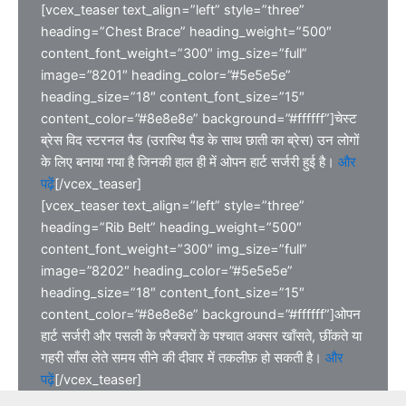
[vcex_teaser text_align=”left” style=”three”
heading=”Chest Brace” heading_weight=”500″
content_font_weight=”300″ img_size=”full”
image=”8201″ heading_color=”#5e5e5e”
heading_size=”18″ content_font_size=”15″
content_color=”#8e8e8e” background=”#ffffff”]चेस्ट
ब्रेस विद स्टरनल पैड (उरास्थि पैड के साथ छाती का ब्रेस) उन लोगों
के लिए बनाया गया है जिनकी हाल ही में ओपन हार्ट सर्जरी हुई है।
और
पढ़ें
[/vcex_teaser]
[vcex_teaser text_align=”left” style=”three”
heading=”Rib Belt” heading_weight=”500″
content_font_weight=”300″ img_size=”full”
image=”8202″ heading_color=”#5e5e5e”
heading_size=”18″ content_font_size=”15″
content_color=”#8e8e8e” background=”#ffffff”]ओपन
हार्ट सर्जरी और पसली के फ़्रैक्चरों के पश्चात अक्सर खाँसते, छींकते या
गहरी साँस लेते समय सीने की दीवार में तकलीफ़ हो सकती है।
और
पढ़ें
[/vcex_teaser]