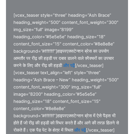
[vcex_teaser style=”three” heading=”Ash Brace”
heading_weight=”500″ content_font_weight=”300″
img_size=”full” image=”8199″
heading_color=”#5e5e5e” heading_size=”18″
content_font_size=”15″ content_color=”#8e8e8e”
background=”#ffffff”]हाइपरएक्सटेन्शन ब्रेस का उपयोग
आमतौर पर रीढ़ की हड्डी पर दबाव डालने वाले फ़्रैक्चरों का उपचार
करने के लिए और रीढ़ की हड्डी
और पढ़ें
[/vcex_teaser]
[vcex_teaser text_align=”left” style=”three”
heading=”Ash Brace – New” heading_weight=”500″
content_font_weight=”300″ img_size=”full”
image=”8200″ heading_color=”#5e5e5e”
heading_size=”18″ content_font_size=”15″
content_color=”#8e8e8e”
background=”#ffffff”]हाइपरएक्सटेन्सन ब्रेस में ऐसे पैड्स भी
होते हैं जो रीढ़ की हड्डी को स्थिर करते हैं और आगे की तरफ़ हिलने से
रोकते हैं।
[/vcex_teaser]
एक पैड पेट के क्षेत्र में स्थित
और पढ़ें