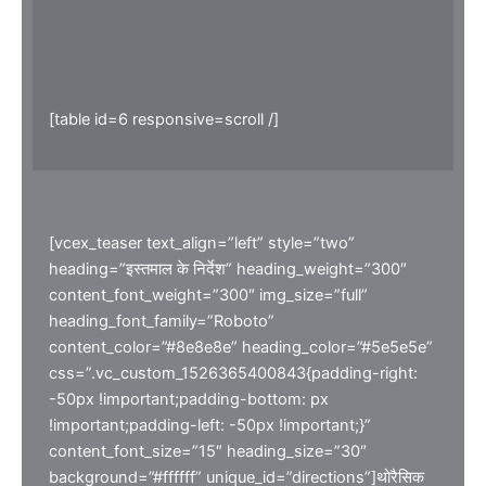
[table id=6 responsive=scroll /]
[vcex_teaser text_align=”left” style=”two”
heading=”इस्तमाल के निर्देश” heading_weight=”300″
content_font_weight=”300″ img_size=”full”
heading_font_family=”Roboto”
content_color=”#8e8e8e” heading_color=”#5e5e5e”
css=”.vc_custom_1526365400843{padding-right:
-50px !important;padding-bottom: px
!important;padding-left: -50px !important;}”
content_font_size=”15″ heading_size=”30″
background=”#ffffff” unique_id=”directions”]थोरैसिक