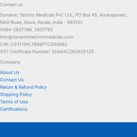
Contact us
Dynamic Techno Medicals Pvt. Ltd., PO Box 45, Asokapuram,
NAD Road, Aluva, Kerala, India - 683101.
0484-2837788, 2837792
info@dynamictechnomedicals.com
CIN: U33115KL1988PTC004982
GST Certificate Number: 32AAACD8262E1Z0
Company
About Us
Contact Us
Return & Refund Policy
Shipping Policy
Terms of Use
Certifications