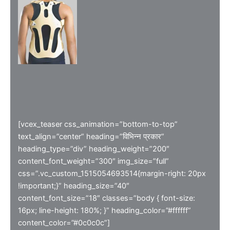
[vcex_teaser css_animation=”bottom-to-top”
text_align=”center” heading=”विभिन्न प्रकार”
heading_type=”div” heading_weight=”200″
content_font_weight=”300″ img_size=”full”
css=”.vc_custom_1515054693514{margin-right: 20px
!important;}” heading_size=”40″
content_font_size=”18″ classes=”body { font-size:
16px; line-height: 180%; }” heading_color=”#ffffff”
content_color=”#0c0c0c”]