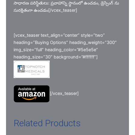
సాధారణ పరిస్థితులు: ప్రవాహాన్ని స్థానంలో ఉంచడం, డ్రెస్సింగ్ ను
సురక్షితంగా ఉంచడం[/vcex_teaser]
[vcex_teaser text_align=”center” style=”two”
heading=”Buying Options” heading_weight=”300″
img_size=”full” heading_color=”#5e5e5e”
heading_size=”30″ background=”#ffffff”]
[/vcex_teaser]
Related Products