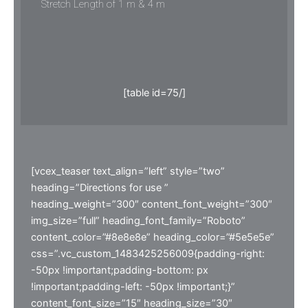
Stretch Length of 1 m & 4 m
[table id=75/]
[vcex_teaser text_align=”left” style=”two”
heading=”Directions for use ”
heading_weight=”300″ content_font_weight=”300″
img_size=”full” heading_font_family=”Roboto”
content_color=”#8e8e8e” heading_color=”#5e5e5e”
css=”.vc_custom_1483425256009{padding-right:
-50px !important;padding-bottom: px
!important;padding-left: -50px !important;}”
content_font_size=”15″ heading_size=”30″