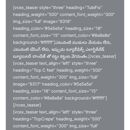
[vcex_teaser style=”three” heading=”TubiFix”
heading_weight=”500″ content_font_weight=”300″
img_size=”full” image=”9316″
heading_color=”#5e5e5e” heading_size=”18″
content_font_size=”15″ content_color=”#8e8e8e”
background=”#ffffff”]ఎటువంటి ముడులు వేయడం లేదు,
ఎటువంటి టేపింగ్ లేదు, ఇప్పుడు ట్యూబీఫిక్స్ ఎలాస్టికేటేడ్
ట్యూబులర్ బాండేజ్ తో కట్టు కట్టుట వేగవంతం.[/vcex_teaser]
[vcex_teaser text_align=”left” style=”three”
heading=”Top C Net” heading_weight=”500″
content_font_weight=”300″ img_size=”full”
image=”9317″ heading_color=”#5e5e5e”
heading_size=”18″ content_font_size=”15″
content_color=”#8e8e8e” background=”#ffffff”]
[/vcex_teaser]
[vcex_teaser text_align=”left” style=”three”
heading=”TopCrepe” heading_weight=”500″
content_font_weight=”300″ img_size=”full”