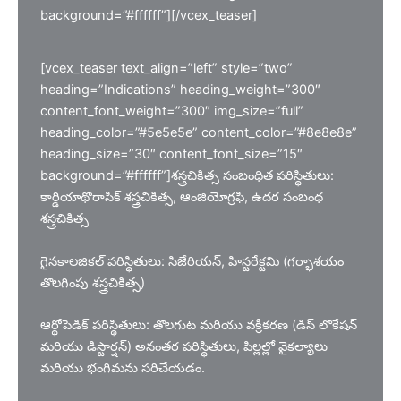
background=”#ffffff”][/vcex_teaser]
[vcex_teaser text_align=”left” style=”two”
heading=”Indications” heading_weight=”300″
content_font_weight=”300″ img_size=”full”
heading_color=”#5e5e5e” content_color=”#8e8e8e”
heading_size=”30″ content_font_size=”15″
background=”#ffffff”]శస్త్రచికిత్స సంబంధిత పరిస్థితులు:
కార్డియాథొరాసిక్ శస్త్రచికిత్స, ఆంజియోగ్రఫి, ఉదర సంబంధ
శస్త్రచికిత్స
గైనకాలజికల్ పరిస్థితులు: సిజేరియన్, హిస్టరేక్టమి (గర్భాశయం
తొలగింపు శస్త్రచికిత్స)
ఆర్థోపెడిక్ పరిస్థితులు: తొలగుట మరియు వక్రీకరణ (డిస్ లొకేషన్
మరియు డిస్టార్షన్) అనంతర పరిస్థితులు, పిల్లల్లో వైకల్యాలు
మరియు భంగిమను సరిచేయడం.