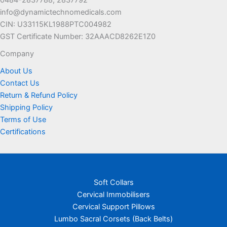
info@dynamictechnomedicals.com
CIN: U33115KL1988PTC004982
GST Certificate Number: 32AAACD8262E1Z0
Company
About Us
Contact Us
Return & Refund Policy
Shipping Policy
Terms of Use
Certifications
Soft Collars
Cervical Immobilisers
Cervical Support Pillows
Lumbo Sacral Corsets (Back Belts)