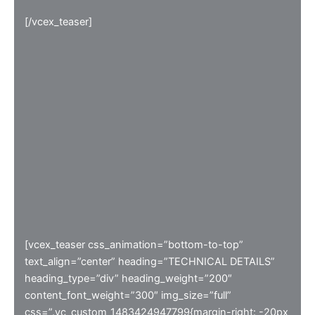
[/vcex_teaser]
[vcex_teaser css_animation=”bottom-to-top”
text_align=”center” heading=”TECHNICAL DETAILS”
heading_type=”div” heading_weight=”200″
content_font_weight=”300″ img_size=”full”
css=”.vc_custom_1483424947799{margin-right: -20px