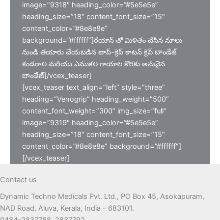
image=”9318″ heading_color=”#5e5e5e”
heading_size=”18″ content_font_size=”15″
content_color=”#8e8e8e”
background=”#ffffff”]రేయాన్ తో మిళితం చేసిన నూలు
నుండి తయారు చేయబడిన టాప్-క్రెప్ కాటన్ క్రెప్ బాండేజ్
కండరాల మరియు ఎముకల గాయాల కొరకు అనువైన
బాండేజ్[/vcex_teaser]
[vcex_teaser text_align=”left” style=”three”
heading=”Venogrip” heading_weight=”500″
content_font_weight=”300″ img_size=”full”
image=”9319″ heading_color=”#5e5e5e”
heading_size=”18″ content_font_size=”15″
content_color=”#8e8e8e” background=”#ffffff”]
[/vcex_teaser]
Contact us
Dynamic Techno Medicals Pvt. Ltd., PO Box 45, Asokapuram,
NAD Road, Aluva, Kerala, India - 683101.
0484-2837788, 2837792