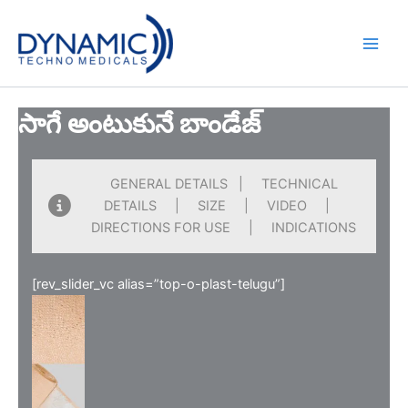
Skip
to
content
సాగే అంటుకునే బాండేజ్
GENERAL DETAILS | TECHNICAL
DETAILS | SIZE | VIDEO |
DIRECTIONS FOR USE | INDICATIONS
[rev_slider_vc alias=”top-o-plast-telugu”]