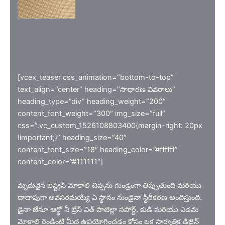
[vcex_teaser css_animation=”bottom-to-top”
text_align=”center” heading=”సాధారణ వివరాలు”
heading_type=”div” heading_weight=”200″
content_font_weight=”300″ img_size=”full”
css=”.vc_custom_1526108803400{margin-right: 20px
!important;}” heading_size=”40″
content_font_size=”18″ heading_color=”#ffffff”
content_color=”#111111″]
మృదువైన బస్ట్రెస్ మోకాలి చిప్పను గుండ్రంగా తిప్పుతుంది మరియు
దాదాపుగా అవసరమయ్యే ఏ స్థానం నుండైనా స్థిరీకరణ అందిస్తుంది.
డైనా జేనూ ఆర్థో నీ బ్రేస్ విత్ పాటెల్లా సపోర్ట్, కుడి మరియు ఎడమ
మోకాలి రెండింటి మీద ఉపయోగించడం కోసం ఒక సార్వత్రిక డిజైన్