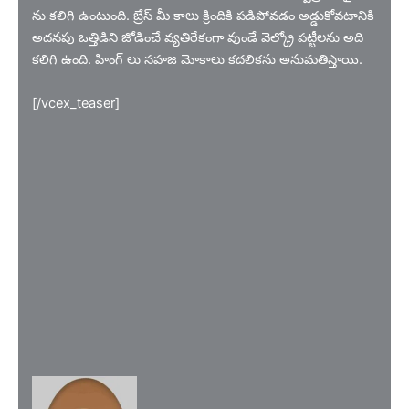
ను కలిగి ఉంటుంది. బ్రేస్ మీ కాలు క్రిందికి పడిపోవడం అడ్డుకోవటానికి
అదనపు ఒత్తిడిని జోడించే వ్యతిరేకంగా వుండే వెల్క్రో పట్టీలను అది
కలిగి ఉంది. హింగ్ లు సహజ మోకాలు కదలికను అనుమతిస్తాయి.
[/vcex_teaser]