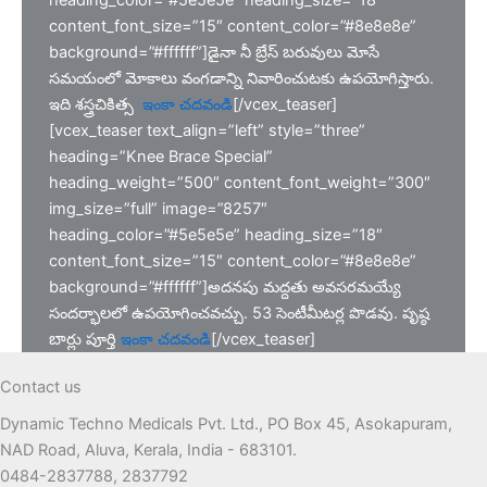
content_font_size=”15″ content_color=”#8e8e8e”
background=”#ffffff”]డైనా నీ బ్రేస్ బరువులు మోసే
సమయంలో మోకాలు వంగడాన్ని నివారించుటకు ఉపయోగిస్తారు.
ఇది శస్త్రచికిత్స
ఇంకా చదవండి
[/vcex_teaser]
[vcex_teaser text_align=”left” style=”three”
heading=”Knee Brace Special”
heading_weight=”500″ content_font_weight=”300″
img_size=”full” image=”8257″
heading_color=”#5e5e5e” heading_size=”18″
content_font_size=”15″ content_color=”#8e8e8e”
background=”#ffffff”]అదనపు మద్దతు అవసరమయ్యే
సందర్భాలలో ఉపయోగించవచ్చు. 53 సెంటీమీటర్ల పొడవు. పృష్ఠ
బార్లు పూర్తి
ఇంకా చదవండి
[/vcex_teaser]
Contact us
Dynamic Techno Medicals Pvt. Ltd., PO Box 45, Asokapuram,
NAD Road, Aluva, Kerala, India - 683101.
0484-2837788, 2837792