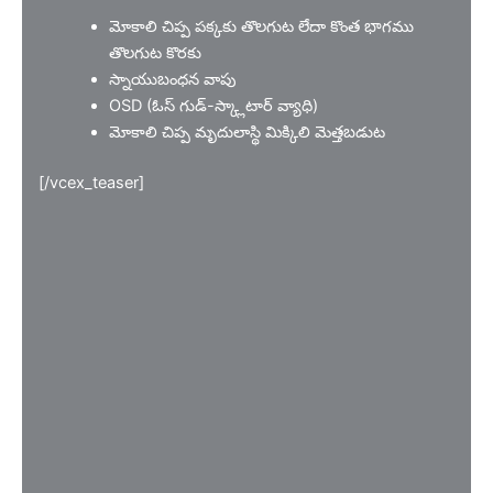
మోకాలి చిప్ప పక్కకు తొలగుట లేదా కొంత భాగము
తొలగుట కొరకు
స్నాయుబంధన వాపు
OSD (ఓస్ గుడ్-స్క్లాటార్ వ్యాధి)
మోకాలి చిప్ప మృదులాస్థి మిక్కిలి మెత్తబడుట
[/vcex_teaser]