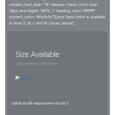
content_font_size=”18″ classes=”body { font-size:
16px; line-height: 180%; }” heading_color=”#ffffff”
content_color=”#0c0c0c”]Dyna Genu Ortho is available
in sizes S, M, L and XL.[/vcex_teaser]
Size Available
Circumference of the knee
[table id=69 responsive=scroll /]