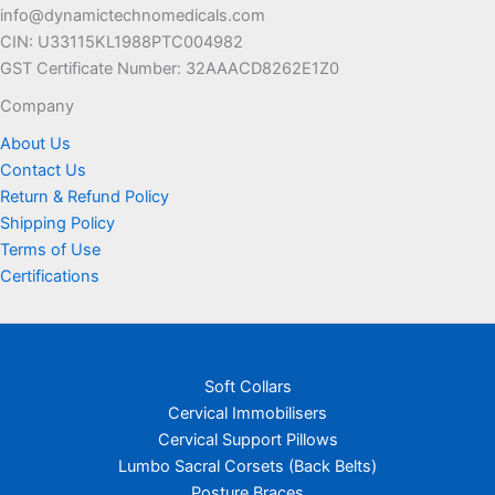
info@dynamictechnomedicals.com
CIN: U33115KL1988PTC004982
GST Certificate Number: 32AAACD8262E1Z0
Company
About Us
Contact Us
Return & Refund Policy
Shipping Policy
Terms of Use
Certifications
Soft Collars
Cervical Immobilisers
Cervical Support Pillows
Lumbo Sacral Corsets (Back Belts)
Posture Braces