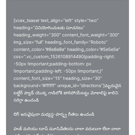
[vcex_teaser text_align=”left” style=”two”
heading=”వినియోగించుటకు సూచనలు”
heading_weight=”300″ content_font_weight=”300″
img_size=”full” heading_font_family=”Roboto”
content_color=”#8e8e8e” heading_color=”#5e5e5e”
css=”.vc_custom_1526108914490{padding-right:
-50px !important;padding-bottom: px
!important;padding-left: -50px !important;}”
content_font_size=”15″ heading_size=”30″
background=”#ffffff” unique_id=”directions”]మృదువైన
బట్టీర్ ప్యాడ్ యొక్క గాడిలోకి జారిపోయేటట్టు మోకాలిపై కాలిని
సరిగ్గా ఉంచండి
లెగ్ ఇరువైపులా మధ్యస్థ-పార్శ్వ గీతలు ఉంచండి
హుక్ మరియు లూప్ మూసివేతలను చాలా వదులుగా లేదా చాలా