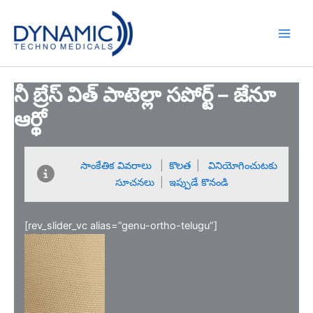
Skip
to
content
నీ బ్రేస్ విత్ పాటెల్లా సపోర్ట్ – జేనూ
ఆర్థో
సాంకేతిక వివరాలు
|
కొలత
|
వినియోగించుటకు
సూచనలు
|
ఇప్పుడే కొనండి
[rev_slider_vc alias=”genu-ortho-telugu”]