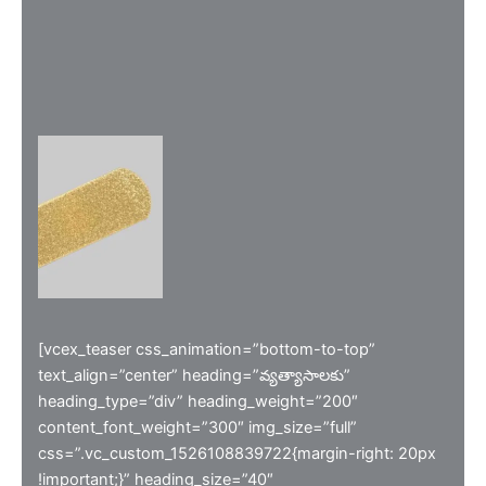
[vcex_teaser css_animation=”bottom-to-top”
text_align=”center” heading=”వ్యత్యాసాలకు”
heading_type=”div” heading_weight=”200″
content_font_weight=”300″ img_size=”full”
css=”.vc_custom_1526108839722{margin-right: 20px
!important;}” heading_size=”40″