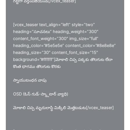
గట్టిగా వర్తింపజేయండి[/vcex_teaser]
[vcex_teaser text_align=”left” style=”two”
heading=”సూచనలు” heading_weight=”300″
content_font_weight=”300″ img_size=”full”
heading_color=”#5e5e5e” content_color=”#8e8e8e”
heading_size=”30″ content_font_size=”15″
background=”#ffffff”]మోకాలి చిప్ప పక్కకు తొలగుట లేదా
కొంత భాగము తొలగుట కొరకు
స్నాయుబంధన వాపు
OSD (ఓస్ గుడ్-స్క్లాటార్ వ్యాధి)
మోకాలి చిప్ప మృదులాస్థి మిక్కిలి మెత్తబడుట[/vcex_teaser]