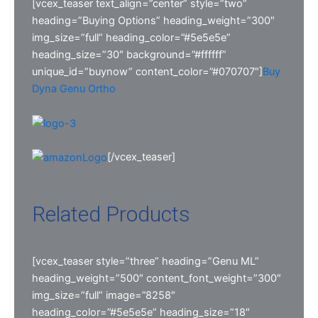
[vcex_teaser text_align=”center” style=”two”
heading=”Buying Options” heading_weight=”300″
img_size=”full” heading_color=”#5e5e5e”
heading_size=”30″ background=”#ffffff”
unique_id=”buynow” content_color=”#070707″]
Buy
Dyna Genu Ortho
[/vcex_teaser]
Related Products
[vcex_teaser style=”three” heading=”Genu ML”
heading_weight=”500″ content_font_weight=”300″
img_size=”full” image=”8258″
heading_color=”#5e5e5e” heading_size=”18″