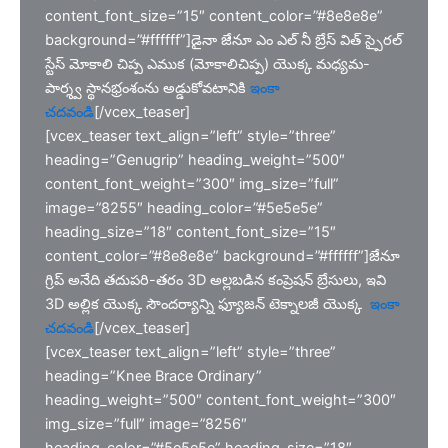
content_font_size=”15″ content_color=”#8e8e8e”
background=”#ffffff”]డైనా జేనూ ఎం ఎల్ నీ బ్రేస్ విత్ స్పైరల్
స్టేస్ మోకాలి చిప్ప ఎముక (మోకాలిచిప్ప) యొక్క మధ్యమ-
పార్శ్వ స్థానభ్రంశంను అడ్డుకోవటానికి
ఇంకా
చదవండి
[/vcex_teaser]
[vcex_teaser text_align=”left” style=”three”
heading=”Genugrip” heading_weight=”500″
content_font_weight=”300″ img_size=”full”
image=”8255″ heading_color=”#5e5e5e”
heading_size=”18″ content_font_size=”15″
content_color=”#8e8e8e” background=”#ffffff”]జేనూ
గ్రిప్ అనేది తదుపరి-తరం 3D అల్లబడిన కంప్రెషన్ బ్రేసులు, ఇవి
3D అల్లిక యొక్క సౌందర్యాన్ని ఫ్యూజన్ టెక్నాలజీ యొక్క
ఇంకా
చదవండి
[/vcex_teaser]
[vcex_teaser text_align=”left” style=”three”
heading=”Knee Brace Ordinary”
heading_weight=”500″ content_font_weight=”300″
img_size=”full” image=”8256″
heading_color=”#5e5e5e” heading_size=”18″