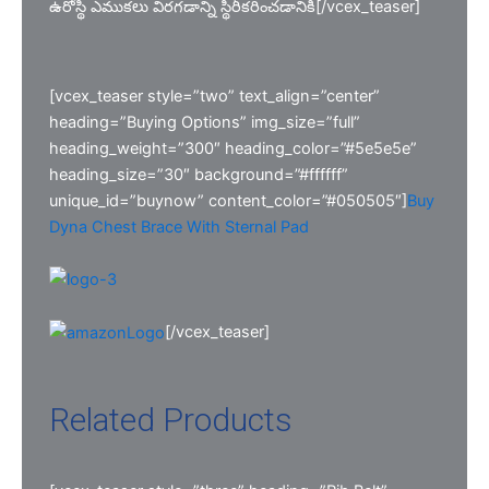
ఉరోస్థి ఎముకలు విరగడాన్ని స్థిరీకరించడానికి[/vcex_teaser]
[vcex_teaser style=”two” text_align=”center”
heading=”Buying Options” img_size=”full”
heading_weight=”300″ heading_color=”#5e5e5e”
heading_size=”30″ background=”#ffffff”
unique_id=”buynow” content_color=”#050505″]
Buy
Dyna Chest Brace With Sternal Pad
[/vcex_teaser]
Related Products