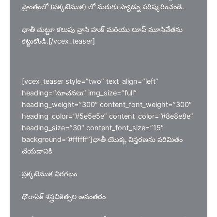
ప్రాంతంలో (పక్కటెముక) లో నురుగు ప్యాడ్ను పరిష్కరించండి.
ఛాతీ చుట్టూ కలుపు వ్రాసి హుక్ మరియు లూప్ మూసివేతను
కట్టుకోండి.[/vcex_teaser]
[vcex_teaser style=”two” text_align=”left”
heading=”సూచనలు” img_size=”full”
heading_weight=”300″ content_font_weight=”300″
heading_color=”#5e5e5e” content_color=”#8e8e8e”
heading_size=”30″ content_font_size=”15″
background=”#ffffff”]ఛాతీ యొక్క విస్తరణను పరిమితం
చేయడానికి
ప్రక్కటెముక విరగటం
థొరాసిక్ శస్త్రచికిత్సల అనంతరం