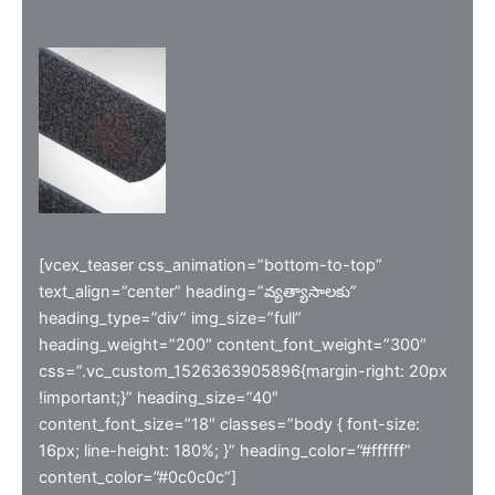
[vcex_teaser css_animation=”bottom-to-top”
text_align=”center” heading=”వ్యత్యాసాలకు”
heading_type=”div” img_size=”full”
heading_weight=”200″ content_font_weight=”300″
css=”.vc_custom_1526363905896{margin-right: 20px
!important;}” heading_size=”40″
content_font_size=”18″ classes=”body { font-size:
16px; line-height: 180%; }” heading_color=”#ffffff”
content_color=”#0c0c0c”]