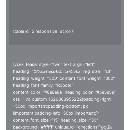
[table id=5 responsive=scroll /]
[vcex_teaser style=”two” text_align=”left”
heading=”వినియోగించుటకు సూచనలు” img_size=”full”
heading_weight=”300″ content_font_weight=”300″
heading_font_family=”Roboto”
content_color=”#8e8e8e” heading_color=”#5e5e5e”
css=”.vc_custom_1526363955222{padding-right:
-50px !important;padding-bottom: px
!important;padding-left: -50px !important;}”
content_font_size=”15″ heading_size=”30″
background=”#ffffff” unique_id=”directions”]స్టెర్నమ్