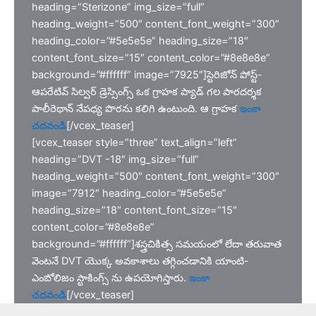
heading=”Sterizone” img_size=”full”
heading_weight=”500″ content_font_weight=”300″
heading_color=”#5e5e5e” heading_size=”18″
content_font_size=”15″ content_color=”#8e8e8e”
background=”#ffffff” image=”7925″]స్టెరిజోన్ పోస్ట్-
ఆపరేటివ్ సిల్వర్ డ్రెస్సింగ్స్ ఒక గ్రాహక ప్యాడ్ గల పారదర్శక
పాలీరెథాన్ నేపధ్య పొరను కలిగి ఉంటుంది. ఆ గ్రాహక
ఇంకా
చదవండి
[/vcex_teaser]
[vcex_teaser style=”three” text_align=”left”
heading=”DVT -18″ img_size=”full”
heading_weight=”500″ content_font_weight=”300″
image=”7912″ heading_color=”#5e5e5e”
heading_size=”18″ content_font_size=”15″
content_color=”#8e8e8e”
background=”#ffffff”]శస్త్రచికిత్స సమయంలో లేదా తరువాత
వెంటనే DVT యొక్క అవకాశాలు తగ్గించడానికి యాంటి-
ఎంబోలిజం స్టాకింగ్స్ ను ఉపయోగిస్తారు.
ఇంకా
చదవండి
[/vcex_teaser]