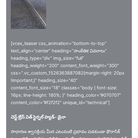
[vcex_teaser css_animation=”bottom-to-top”
text_align=”center” heading=”సాంకేతిక వివరాలు”
heading_type=”div” img_size=”full”
heading_weight=”200″ content_font_weight=”300″
css=”.vc_custom_1526363887082{margin-right: 20px
!important;}” heading_size=”40″
content_font_size=”18″ classes=”body { font-size:
16px; line-height: 180%; }” heading_color=”#070707″
content_color=”#f2f2f2″ unique_id=”technical”]
చెస్ట్ బ్రేస్ విత్ స్టెర్నల్ ప్యాడ్- డైనా
సాధారణ శ్వాసక్రియ మీద ఎటువంటి ప్రభావం పడకుండా థొరాసిక్