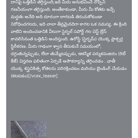
దానిపై ఒత్తిడిని తగ్గిస్తుంది,ఇది మీరు అనుభవించే నొప్పిని
గణనీయంగా తగ్గిస్తుంది. అంతేకాకుండా, మీరు మీ కోతకు ఇచ్చే
మద్దతు అనేది అది దూరంగా లాగబడి తెరుచుకోకుండా
నిరోధించగలదు, ఇది చాలా తీవ్రమైనదిగా కాగల ఒక సమస్య. ఈ క్రింది
వాటిని అందించడానికి వీలుగా స్టెర్నల్ సపోర్ట్ గల చెస్ట్ బ్రేస్
కావలిసినంత ఒత్తిడిని అందిస్తుంది. ఉరోస్థి (స్టెర్నమ్) యొక్క ఫ్రాక్చర్ల
స్థిరీకరణ. మీరు గాఢంగా శ్వాస తీసుకునే సమయంలో,
దగ్గుతున్నప్పుడు, లేదా తుమ్మేటప్పుడు, ఆకస్మిక పర్శుకపంజరం (రిబ్
కేజ్) విస్తరణ ఫలితంగా ఏర్పడే అసౌకర్యాన్ని తగ్గించడం . ఛాతీ
యొక్క శస్త్రచికిత్స కోతలను పరిరక్షించటం మరియు బైండింగ్ చేయడం
(కలపడం)[/vcex_teaser]