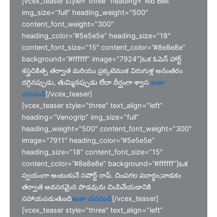
[vcex_teaser style=”three” heading=”Rib Belt”
img_size=”full” heading_weight=”500″
content_font_weight=”300″
heading_color=”#5e5e5e” heading_size=”18″
content_font_size=”15″ content_color=”#8e8e8e”
background=”#ffffff” image=”7924″]ఒక ఓపెన్ హార్ట్
శస్త్రచికిత్స తర్వాత మరియు ప్రక్కటెముక విరుగుళ్ల అనంతరం
దగ్గినప్పుడు, తుమ్మినప్పుడు లేదా దీర్ఘంగా శ్వాస
ఇంకా
చదవండి
[/vcex_teaser]
[vcex_teaser style=”three” text_align=”left”
heading=”Venogrip” img_size=”full”
heading_weight=”500″ content_font_weight=”300″
image=”7911″ heading_color=”#5e5e5e”
heading_size=”18″ content_font_size=”15″
content_color=”#8e8e8e” background=”#ffffff”]ఒక
స్వయంగా అంటుకునే సపోర్ట్ రాప్. చింపగల పదార్థం;వాడకం
తర్వాత అవసరమైన పొడవును చింపివేయడానికి
సహాయపడుతుంది
ఇంకా చదవండి
[/vcex_teaser]
[vcex_teaser style=”three” text_align=”left”