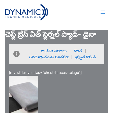
Skip
to
content
చెస్ట్ బ్రేస్ విత్ స్టెర్నల్ ప్యాడ్- డైనా
సాంకేతిక వివరాలు
|
కొలత
|
వినియోగించుటకు సూచనలు
|
ఇప్పుడే కొనండి
[rev_slider_vc alias=”chest-braces-telugu”]