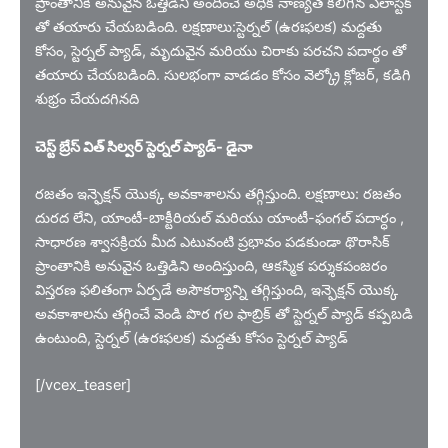
ప్రాంతానికి అనువైన ఒత్తిడిని అందించే అధిక నాణ్యత కలిగిన ఎలాస్టిక్
తో తయారు చేయబడింది. లక్షణాలు:స్టెర్నల్ (ఉరఃఫలక) మద్దతు
కోసం, స్టెర్నల్ ప్యాడ్, మృదువైన మరియు చిరాకు పరచని పదార్థం తో
తయారు చేయబడింది. సులభంగా వాడడం కోసం వెల్క్రో క్లోజర్, కడిగి
శుభ్రం చేయదగినది
చెస్ట్ బ్రేస్ విత్ సిల్వర్ స్టెర్నల్ ప్యాడ్- డైనా
రజతం ఇన్ఫెక్షన్ యొక్క అవకాశాలను తగ్గిస్తుంది. లక్షణాలు: రజతం
దురద లేని, యాంటీ-బాక్టీరియల్ మరియు యాంటీ-ఫంగల్ పదార్ధం ,
సాధారణ శ్వాసక్రియ మీద ఎటువంటి ప్రభావం పడకుండా థొరాసిక్
ప్రాంతానికి అనువైన ఒత్తిడిని అందిస్తుంది, ఆకస్మిక పర్శుకపంజరం
విస్తరణ ఫలితంగా ఏర్పడే అసౌకర్యాన్ని తగ్గిస్తుంది, ఇన్ఫెక్షన్ యొక్క
అవకాశాలను తగ్గించే వెండి పొర గల ఫాబ్రిక్ తో స్టెర్నల్ ప్యాడ్ కప్పబడి
ఉంటుంది, స్టెర్నల్ (ఉరఃఫలక) మద్దతు కోసం స్టెర్నల్ ప్యాడ్
[/vcex_teaser]