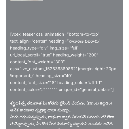
[vcex_teaser css_animation=”bottom-to-top”
text_align=”center” heading=”సాధారణ వివరాలు”
heading_type=”div” img_size=”full”
url_local_scroll=”true” heading_weight=”200″
content_font_weight=”300″
css=”.vc_custom_1526363608621{margin-right: 20px
!important;}” heading_size=”40″
content_font_size=”18″ heading_color=”#ffffff”
content_color=”#111111″ unique_id=”general_details”]
శస్త్రచికిత్స తరువాత మీ కోతను బ్రేసింగ్ చేయడం (బిగించి కట్టడం)
అనేక కారణాల దృష్ట్యా చాలా ముఖ్యం.
మీరు దగ్గుతున్నప్పుడు, గాఢంగా శ్వాస తీసుకునే సమయంలో లేదా
తుమ్మేటప్పుడు, మీ కోత మీద పీడనాన్ని పట్టుకుని ఉంచడం అనేది