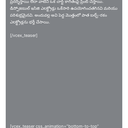
ప్రదర్శిస్తాయి లేదా వాటిని ఒక చార్ట్ కాగితంపై ప్రింట్ చేస్తాయి.
డిస్పోజబుల్ ఇసిజి ఎలక్ట్రోడ్లు ఒకేసారి ఉపయోగించతగినవి మరియు
పరిశుభ్రమైనవి. అందువల్ల అవి పెద్ద మొత్తంలో పాత బల్బ్-రకం
ఎలక్ట్రోడ్లను భర్తీ చేసాయి.
[/vcex_teaser]
[vcex_teaser css_animation=”bottom-to-top”