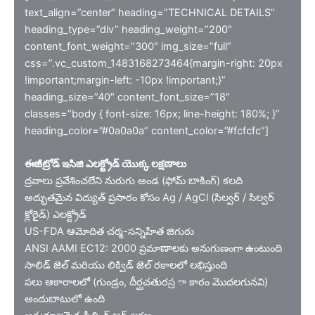
text_align=”center” heading=”TECHNICAL DETAILS”
heading_type=”div” heading_weight=”200″
content_font_weight=”300″ img_size=”full”
css=”.vc_custom_1483168273464{margin-right: 20px
!important;margin-left: -10px !important;}”
heading_size=”40″ content_font_size=”18″
classes=”body { font-size: 16px; line-height: 180%; }”
heading_color=”#0a0a0a” content_color=”#fcfcfc”]
ఈజీట్రోడ్ ఇసిజి ఎలక్ట్రోడ్ యొక్క లక్షణాలు
ద్రవాలు ప్రవేశించలేని నురుగు అండ (ఫోమ్ బాకింగ్) కలది
అద్భుతమైన విద్యుత్ ప్రసారం కోసం Ag / AgCl (సిల్వర్ / సిల్వర్
క్లోరైడ్) ఎలక్ట్రోడ్
US-FDA ఆమోదిత చర్మ-సన్నిహిత జిగురు
ANSI AAMI EC12: 2000 ప్రమాణాలకు అనుగుణంగా ఉంటుంది
సాలిడ్ జెల్ మరియు లిక్విడ్ జెల్ రకాలలో లభిస్తుంది
పలు ఆకారాలలో (గుండ్రం, దీర్ఘచతురస్ర ా కారం మొదలగునవి)
అందుబాటులో ఉంది