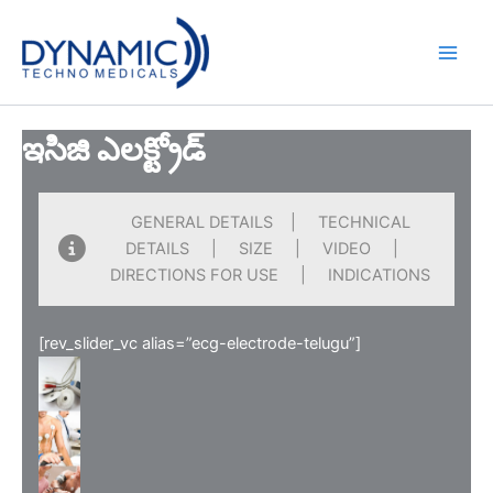
Skip
to
content
ఇసిజి ఎలక్ట్రోడ్
GENERAL DETAILS | TECHNICAL
DETAILS | SIZE | VIDEO |
DIRECTIONS FOR USE | INDICATIONS
[rev_slider_vc alias=”ecg-electrode-telugu”]