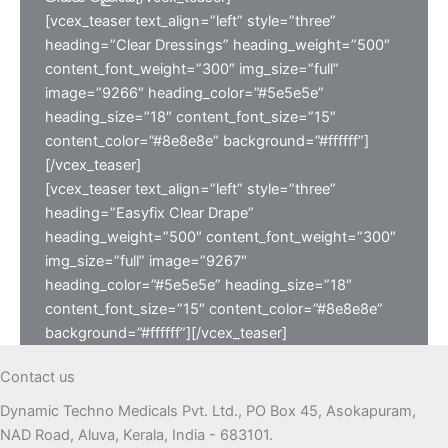
[vcex_teaser text_align=”left” style=”three”
heading=”Clear Dressings” heading_weight=”500″
content_font_weight=”300″ img_size=”full”
image=”9266″ heading_color=”#5e5e5e”
heading_size=”18″ content_font_size=”15″
content_color=”#8e8e8e” background=”#ffffff”]
[/vcex_teaser]
[vcex_teaser text_align=”left” style=”three”
heading=”Easyfix Clear Drape”
heading_weight=”500″ content_font_weight=”300″
img_size=”full” image=”9267″
heading_color=”#5e5e5e” heading_size=”18″
content_font_size=”15″ content_color=”#8e8e8e”
background=”#ffffff”][/vcex_teaser]
Contact us
Dynamic Techno Medicals Pvt. Ltd., PO Box 45, Asokapuram,
NAD Road, Aluva, Kerala, India - 683101.