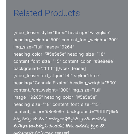
Related Products
[vcex_teaser style=”three” heading=”Easyglide”
heading_weight=”500″ content_font_weight=”300″
img_size=”full” image=”9264″
heading_color=”#5e5e5e” heading_size=”18″
content_font_size=”15″ content_color=”#8e8e8e”
background=”#ffffff”][/vcex_teaser]
[vcex_teaser text_align=”left” style=”three”
heading=”Cannula Fixator” heading_weight=”500″
content_font_weight=”300″ img_size=”full”
image=”9265″ heading_color=”#5e5e5e”
heading_size=”18″ content_font_size=”15″
content_color=”#8e8e8e” background=”#ffffff”]ఈజీ
ఫిక్స్ నర్సులకు నం .1 కాన్యులా ఫిక్సేటర్ బ్రాండ్. అదనపు
సంశ్లేషణ (అతుక్కుని ఉండడం) కోసం అదనపు స్ట్రిప్ తో.
అనుకూలమైనది[/vcex_teaser]