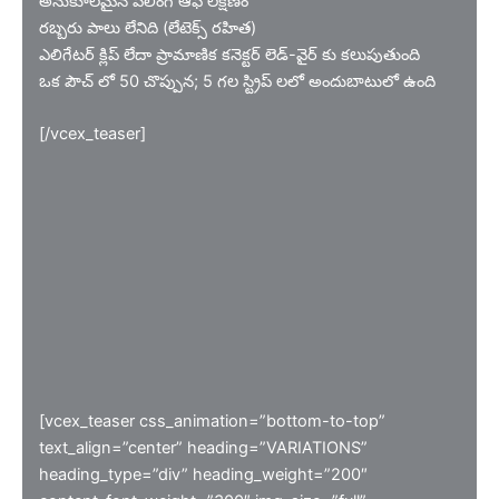
అనుకూలమైన పీలింగ్ ఆఫ్ లక్షణం
రబ్బరు పాలు లేనిది (లేటెక్స్ రహిత)
ఎలిగేటర్ క్లిప్ లేదా ప్రామాణిక కనెక్టర్ లెడ్-వైర్ కు కలుపుతుంది
ఒక పౌచ్ లో 50 చొప్పున; 5 గల స్ట్రిప్ లలో అందుబాటులో ఉంది
[/vcex_teaser]
[vcex_teaser css_animation=”bottom-to-top”
text_align=”center” heading=”VARIATIONS”
heading_type=”div” heading_weight=”200″