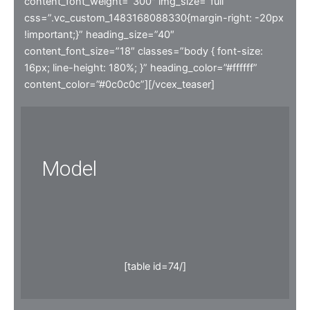
content_font_weight=”300″ img_size=”full”
css=”.vc_custom_1483168088330{margin-right: -20px
!important;}” heading_size=”40″
content_font_size=”18″ classes=”body { font-size:
16px; line-height: 180%; }” heading_color=”#ffffff”
content_color=”#0c0c0c”][/vcex_teaser]
Model
[table id=74/]