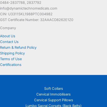
0484-2837788, 2837792
info@dynamictechnomedicals.com
CIN: U33115KL1988PTC004982
GST Certificate Number: 32AAACD8262E1Z0
Company
About Us
Contact Us
Return & Refund Policy
Shipping Policy
Terms of Use
Certifications
Soft Collars
Cervical Immobilisers
Cervical Support Pillows
Lumbo Sacral Corsets (Back Belts)