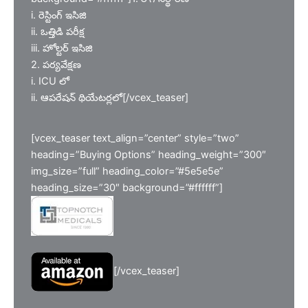
i. రెస్టింగ్ ఇసిజి
ii. ఒత్తిడి పరీక్ష
iii. హోల్టర్ ఇసిజి
2. పర్యవేక్షణ
i. ICU లో
ii. ఆపరేషన్ థియేటర్లలో[/vcex_teaser]
[vcex_teaser text_align=”center” style=”two”
heading=”Buying Options” heading_weight=”300″
img_size=”full” heading_color=”#5e5e5e”
heading_size=”30″ background=”#ffffff”]
[/vcex_teaser]