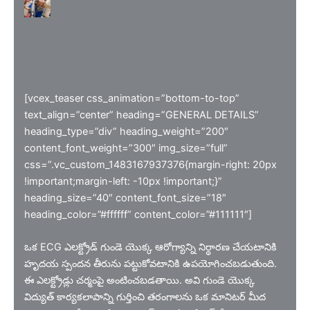
[vcex_teaser css_animation=”bottom-to-top”
text_align=”center” heading=”GENERAL DETAILS”
heading_type=”div” heading_weight=”200″
content_font_weight=”300″ img_size=”full”
css=”.vc_custom_1483167937376{margin-right: 20px
!important;margin-left: -10px !important;}”
heading_size=”40″ content_font_size=”18″
heading_color=”#ffffff” content_color=”#111111″]
ఒక ECG ఎలక్ట్రోడ్ గుండె యొక్క ఆరోగ్యాన్ని నిర్థారణ చేయటానికి
హృదయ స్పందన తీరును పట్టుకోవటానికి ఉపయోగించబడుతుంది.
ఈ ఎలక్ట్రోడ్లు చర్మంపై అంటించబడతాయి. అవి గుండె యొక్క
విద్యుత్ కార్యకలాపాన్ని గుర్తించి తరంగాలను ఒక మానిటర్ మీద