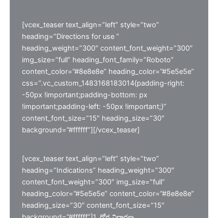
[vcex_teaser text_align=”left” style=”two”
heading=”Directions for use ”
heading_weight=”300″ content_font_weight=”300″
img_size=”full” heading_font_family=”Roboto”
content_color=”#8e8e8e” heading_color=”#5e5e5e”
css=”.vc_custom_1483168183014{padding-right:
-50px !important;padding-bottom: px
!important;padding-left: -50px !important;}”
content_font_size=”15″ heading_size=”30″
background=”#ffffff”][/vcex_teaser]
[vcex_teaser text_align=”left” style=”two”
heading=”Indications” heading_weight=”300″
content_font_weight=”300″ img_size=”full”
heading_color=”#5e5e5e” content_color=”#8e8e8e”
heading_size=”30″ content_font_size=”15″
background=”#ffffff”]1. రోగ నిర్థారణ