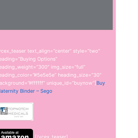
vcex_teaser text_align=”center” style=”two”
eading=”Buying Options”
eading_weight=”300″ img_size=”full”
eading_color=”#5e5e5e” heading_size=”30″
ackground=”#ffffff” unique_id=”buynow”]
Buy
aternity Binder – Sego
[/vcex_teaser]