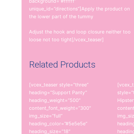
background=”#ffffff”
unique_id=”directions”]Apply the product on
the lower part of the tummy
Adjust the hook and loop closure neither too
loose not too tight[/vcex_teaser]
Related Products
[vcex_teaser style=”three”
[vcex_t
heading=”Support Panty”
style=”
heading_weight=”500″
Hipste
content_font_weight=”300″
conten
img_size=”full”
img_siz
heading_color=”#5e5e5e”
headin
heading_size=”18″
headin