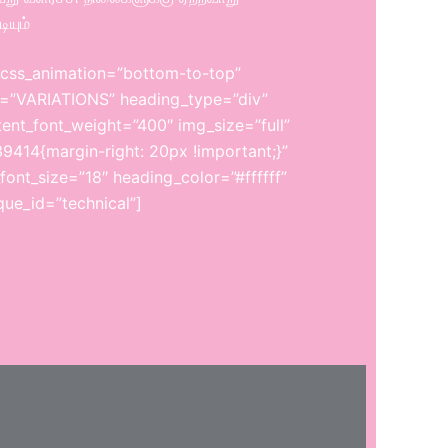
ியும்
 css_animation=”bottom-to-top”
ng=”VARIATIONS” heading_type=”div”
ent_font_weight=”400″ img_size=”full”
414{margin-right: 20px !important;}”
font_size=”18″ heading_color=”#ffffff”
que_id=”technical”]