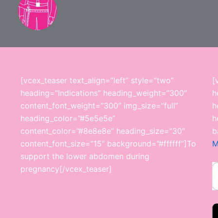
[vcex_teaser text_align=”left” style=”two”
[
heading=”Indications” heading_weight=”300″
h
content_font_weight=”300″ img_size=”full”
h
heading_color=”#5e5e5e”
h
content_color=”#8e8e8e” heading_size=”30″
b
content_font_size=”15″ background=”#ffffff”]To
M
support the lower abdomen during
pregnancy[/vcex_teaser]