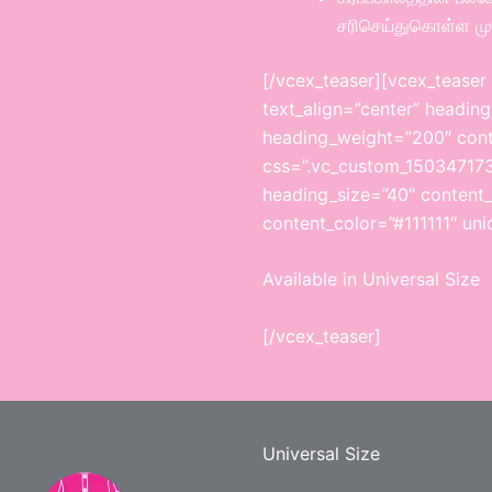
சரிசெய்துகொள்ள முட
[/vcex_teaser][vcex_teaser
text_align=”center” headi
heading_weight=”200″ cont
css=”.vc_custom_1503471739
heading_size=”40″ content_
content_color=”#111111″ uni
Available in Universal Size
[/vcex_teaser]
Universal Size