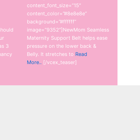
content_font_size=”15″
content_color=”#8e8e8e”
background=”#ffffff”
hould
image=”9352″]NewMom Seamless
ur
Maternity Support Belt helps ease
as 3
pressure on the lower back &
nancy
Belly. It stretches to
Read
More..
[/vcex_teaser]