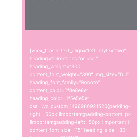
[vcex_teaser text_align=”left” style=”two”
heading=”Directions for use ”
heading_weight=”300″
content_font_weight=”300″ img_size=”full”
heading_font_family=”Roboto”
content_color=”#8e8e8e”
heading_color=”#5e5e5e”
css=”.vc_custom_1496986921520{padding-
right: -50px !important;padding-bottom: px
!important;padding-left: -50px !important;}”
content_font_size=”15″ heading_size=”30″