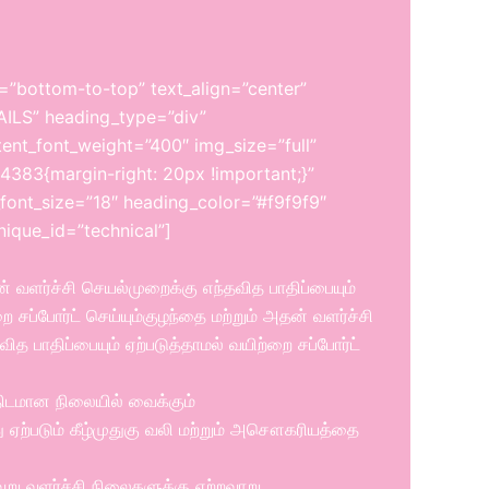
=”bottom-to-top” text_align=”center”
LS” heading_type=”div”
ent_font_weight=”400″ img_size=”full”
383{margin-right: 20px !important;}”
font_size=”18″ heading_color=”#f9f9f9″
ique_id=”technical”]
் வளர்ச்சி செயல்முறைக்கு எந்தவித பாதிப்பையும்
ை சப்போர்ட் செய்யும்குழந்தை மற்றும் அதன் வளர்ச்சி
ித பாதிப்பையும் ஏற்படுத்தாமல் வயிற்றை சப்போர்ட்
ிடமான நிலையில் வைக்கும்
ு ஏற்படும் கீழ்முதுகு வலி மற்றும் அசௌகரியத்தை
வேறு வளர்ச்சி நிலைகளுக்கு ஏற்றவாறு