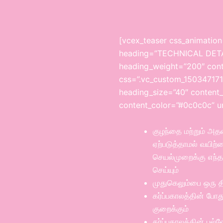
[vcex_teaser css_animation
heading=”TECHNICAL DETAI
heading_weight=”200″ cont
css=”.vc_custom_1503471714
heading_size=”40″ content_
content_color=”#0c0c0c” un
குழந்தை மற்றும் அதன
ஏற்படுத்தாமல் வயிற்ற
செயல்முறைக்கு எந்தவ
செய்யும்
முதுகெலும்பை ஒரு த
கர்ப்பகாலத்தின் போத
குறைக்கும்
கர்ப்பகாலத்தின் பல்