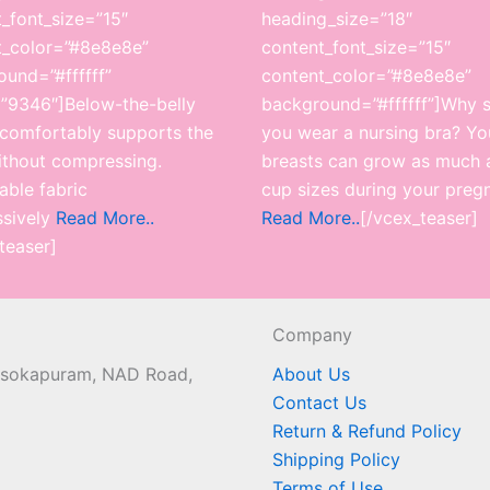
_font_size=”15″
heading_size=”18″
t_color=”#8e8e8e”
content_font_size=”15″
und=”#ffffff”
content_color=”#8e8e8e”
”9346″]Below-the-belly
background=”#ffffff”]
Why s
 comfortably supports the
you wear a nursing bra? Yo
ithout compressing.
breasts can grow as much 
able fabric
cup sizes during your preg
ssively
Read More..
Read More..
[/vcex_teaser]
teaser]
Company
 Asokapuram, NAD Road,
About Us
Contact Us
Return & Refund Policy
Shipping Policy
Terms of Use