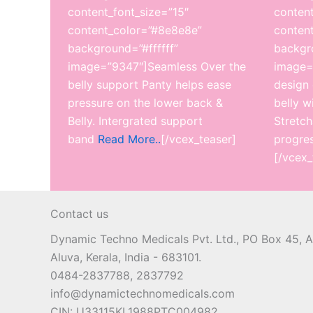
content_font_size=”15″
content
content_color=”#8e8e8e”
conten
background=”#ffffff”
backgro
image=”9347″]Seamless Over the
image=
belly support Panty helps ease
design
pressure on the lower back &
belly w
Belly. Intergrated support
Stretch
band
Read More..
[/vcex_teaser]
progre
[/vcex_
Contact us
Dynamic Techno Medicals Pvt. Ltd., PO Box 45,
Aluva, Kerala, India - 683101.
0484-2837788, 2837792
info@dynamictechnomedicals.com
CIN: U33115KL1988PTC004982