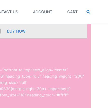
Search
NTACT US
ACCOUNT
CART
|
BUY NOW
=”bottom-to-top” text_align=”center”
” heading_type=”div” heading_weight=”200″
img_size=”full”
9839{margin-right: 20px !important;}”
font_size=”18″ heading_color=”#ffffff”