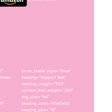
t”
[vcex_teaser style=”three”
amless
heading=”Support Belt”
heading_weight=”500″
content_font_weight=”300″
img_size=”full”
9″
heading_color=”#5e5e5e”
heading_size=”18″