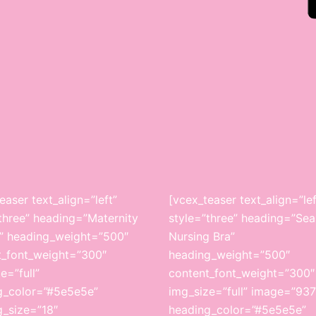
easer text_align=”left”
[vcex_teaser text_align=”lef
three” heading=”Maternity
style=”three” heading=”Se
r” heading_weight=”500″
Nursing Bra”
t_font_weight=”300″
heading_weight=”500″
e=”full”
content_font_weight=”300″
g_color=”#5e5e5e”
img_size=”full” image=”937
g_size=”18″
heading_color=”#5e5e5e”