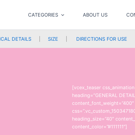
CATEGORIES
ABOUT US
CO
CAL DETAILS
|
SIZE
|
DIRECTIONS FOR USE
[vcex_teaser css_animation
heading=”GENERAL DETAILS
content_font_weight=”400″ 
css=”.vc_custom_150347180
heading_size=”40″ content_
content_color=”#111111″]