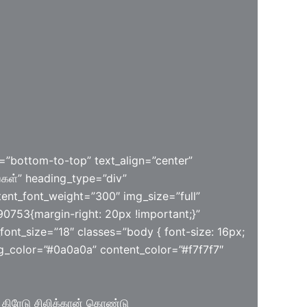
=”bottom-to-top” text_align=”center”
்கள்” heading_type=”div”
ent_font_weight=”300″ img_size=”full”
0753{margin-right: 20px !important;}”
font_size=”18″ classes=”body { font-size: 16px;
ing_color=”#0a0a0a” content_color=”#f7f7f7″
் கிரேடு சிலிக்கான் கொண்டு