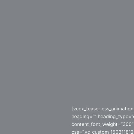
[vcex_teaser css_animation
heading=”” heading_type=”
content_font_weight=”300″ 
css=”.vc_custom_1503118126