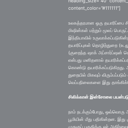
heading_size=”40″ content_
content_color=”#111111″]
உலகத்தரமான ஒரு தயாரிப்பை சி
மிஷின்கள் மற்றும் மூலப் பொரு
இந்தியாவில் உருவாக்கப்படுகி
தயாரிப்புகள் தொழிற்துறை (உடல
(குறைந்த ஷாக் அப்சார்ப்ஷன் 
என்பது மனிதனால் தயாரிக்கப்பட
கொண்டு தயாரிக்கப்படுகிறது.
துறையில் மிகவும் விரும்பப்படும
வெப்பநிலைகளை இது தாங்கிக்
சிலிக்கான் இன்சோலை பயன்படு
நாம் நடக்கும்போது, ஒவ்வொரு அடி
பூமியின் மீது பதிகின்றன. இது க
முதுகுப் பகுதிக்கு ஓர் அதிர்வை