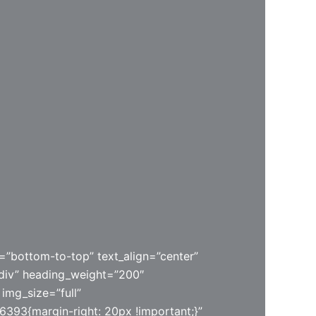
=”bottom-to-top” text_align=”center”
div” heading_weight=”200″
img_size=”full”
393{margin-right: 20px !important;}”