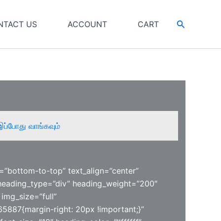
Search
NTACT US
ACCOUNT
CART
இப்போது வாங்கவும்
=”bottom-to-top” text_align=”center”
heading_type=”div” heading_weight=”200″
img_size=”full”
5887{margin-right: 20px !important;}”