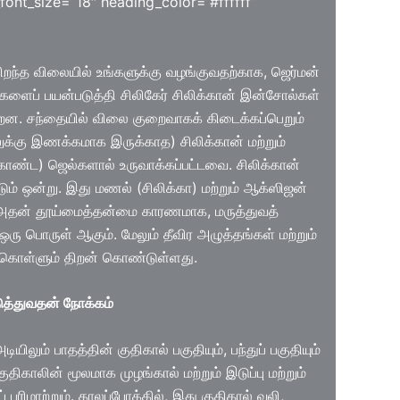
font_size=”18″ heading_color=”#ffffff”
றந்த விலையில் உங்களுக்கு வழங்குவதற்காக, ஜெர்மன்
ட்களைப் பயன்படுத்தி சிலிகேர் சிலிக்கான் இன்சோல்கள்
ன்றன. சந்தையில் விலை குறைவாகக் கிடைக்கப்பெறும்
ுக்கு இணக்கமாக இருக்காத) சிலிக்கான் மற்றும்
கொண்ட) ஜெல்களால் உருவாக்கப்பட்டவை. சிலிக்கான்
ும் ஒன்று. இது மணல் (சிலிக்கா) மற்றும் ஆக்ஸிஜன்
 அதன் தூய்மைத்தன்மை காரணமாக, மருத்துவத்
் ஒரு பொருள் ஆகும். மேலும் தீவிர அழுத்தங்கள் மற்றும்
கொள்ளும் திறன் கொண்டுள்ளது.
த்துவதன் நோக்கம்
யிலும் பாதத்தின் குதிகால் பகுதியும், பந்துப் பகுதியும்
ுதிகாலின் மூலமாக முழங்கால் மற்றும் இடுப்பு மற்றும்
ப் பரிமாற்றும். காலப்போக்கில், இது குதிகால் வலி,