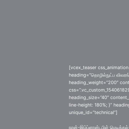
[vcex_teaser css_animation
heading=”தொழில்நுட்ப விவரங
heading_weight=”200″ cont
css=”.vc_custom_154061829
heading_size=”40″ content_
line-height: 180%; }” head
unique_id=”technical”]
நான்-இம்ப்ளான்டபிள் மெடிக்கல