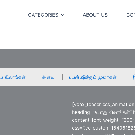
CATEGORIES
ABOUT US
CO
்ப விவரங்கள்
|
அளவு
|
பயன்படுத்தும் முறைகள்
|
[vcex_teaser css_animation
heading=”பொது விவரங்கள்” 
content_font_weight=”300″ 
css=”.vc_custom_154061826