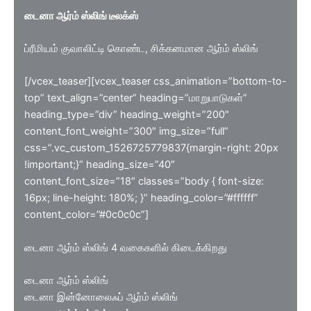
டைனா ஆர்ம் ஸ்லிங் டீலக்ஸ்
ப்ரீமியம் குவாலிட்டி கொண்ட, சிக்கனமான ஆர்ம் ஸ்லிங்
[/vcex_teaser][vcex_teaser css_animation=”bottom-to-
top” text_align=”center” heading=”மாறுபாடுகள்”
heading_type=”div” heading_weight=”200″
content_font_weight=”300″ img_size=”full”
css=”.vc_custom_1526725779837{margin-right: 20px
!important;}” heading_size=”40″
content_font_size=”18″ classes=”body { font-size:
16px; line-height: 180%; }” heading_color=”#ffffff”
content_color=”#0c0c0c”]
டைனா ஆர்ம் ஸ்லிங் 4 வகைகளில் கிடைக்கிறது
டைனா ஆர்ம் ஸ்லிங்
டைனா இன்னோலைஃப் ஆர்ம் ஸ்லிங்