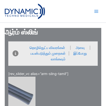
Skip
to
content
ஆர்ம் ஸ்லிங்
தொழில்நுட்ப விவரங்கள்
|
அளவு
|
பயன்படுத்தும் முறைகள்
|
இப்போது
வாங்கவும்
[rev_slider_vc alias=”arm-sling-tamil”]