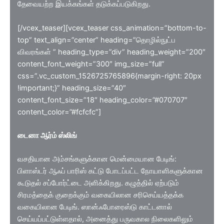
தேவையற்ற இயக்கங்கள் தடுக்கப்படுகிறது.
[/vcex_teaser][vcex_teaser css_animation=”bottom-to-
top” text_align=”center” heading=”தொழில்நுட்ப
விவரங்கள் ” heading_type=”div” heading_weight=”200″
content_font_weight=”300″ img_size=”full”
css=”.vc_custom_1526725765896{margin-right: 20px
!important;}” heading_size=”40″
content_font_size=”18″ heading_color=”#070707″
content_color=”#fcfcfc”]
டைனா ஆர்ம் ஸ்லிங்
வசதியான அம்சங்களுக்கான மென்மையான பேடிங்:
பிளாஸ்டர் ஆஃப் பாரிஸ் கட்டு போடப்பட்ட நோயாளிகளுக்கான
கூடுதல் சப்போர்ட்டை அளிக்கிறது. கழுத்தில் ஏற்படும்
சிரமத்தைக் குறைக்கும் வகையிலான சரிசெய்யத்தக்க
வகையிலான பேடிங். ஸான்ஃபோரைஸ்டு காட்டனால்
செய்யப்பட்டுள்ளதால், அனைத்து பருவகால நிலைகளிலும்