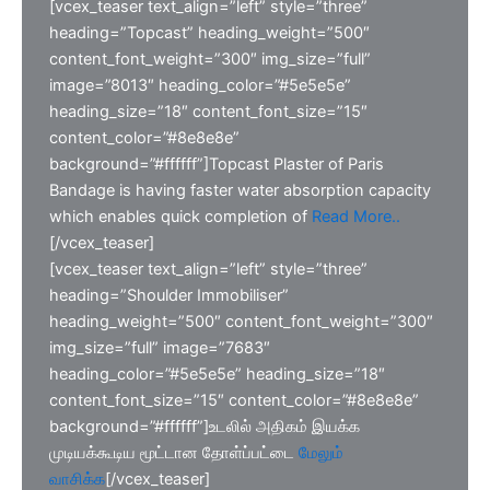
[vcex_teaser text_align=”left” style=”three”
heading=”Topcast” heading_weight=”500″
content_font_weight=”300″ img_size=”full”
image=”8013″ heading_color=”#5e5e5e”
heading_size=”18″ content_font_size=”15″
content_color=”#8e8e8e”
background=”#ffffff”]Topcast Plaster of Paris
Bandage is having faster water absorption capacity
which enables quick completion of
Read More..
[/vcex_teaser]
[vcex_teaser text_align=”left” style=”three”
heading=”Shoulder Immobiliser”
heading_weight=”500″ content_font_weight=”300″
img_size=”full” image=”7683″
heading_color=”#5e5e5e” heading_size=”18″
content_font_size=”15″ content_color=”#8e8e8e”
background=”#ffffff”]உடலில் அதிகம் இயக்க
முடியக்கூடிய மூட்டான தோள்ப்பட்டை
மேலும்
வாசிக்க
[/vcex_teaser]