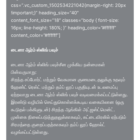
css=”.vc_custom_1502534221042{margin-right: 20px
!important;}” heading_size=”40″
content_font_size=”18″ classes=”body { font-size:
16px; line-height: 180%; }” heading_color=”#ffffff”
content_color=”#ffffff”]
டைனா ஆர்ம் ஸ்லிங் பவுச்
டைனா ஆர்ம் ஸ்லிங் பவுச்சீன முக்கிய நன்மைகள்
பின்வருமாறு:
சிறந்த சப்போர்ட் மற்றும் வேகமான குணமடைதலுக்கு உதவும்
ஹேண்ட் ரெஸ்ட் மற்றும் தம்ப் லூப் பகுதியுடன் உடலமைப்பு
ஏற்றவாறு டைனா ஆர்ம் ஸ்லிங் பவுச் வடிவமைக்கப்பட்டுள்ளது.
இரண்டு வழியில் செய்துகொள்ளக்கூடிய வகையிலான (ஒரு
கூடுதல் பக்கிளுடன்) சிறந்த ஆங்கிள் அட்ஜஸ்ட்மென்ட்.
முன்கை நிலைப்படுத்துதலுக்காகவும், கட்டைவிரலில் ஏற்படும்
சிரமத்தை குறைப்பதற்காகவும் தம்ப் லூப் ஹோல்ட்
வழங்கப்பட்டுள்ளது.