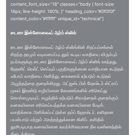
content_font_size=”18″ classes=”body { font-size:
16px; line-height: 180%; }” heading_color=”#0f0f0f”
content_color=”#ffffff” unique_id=”technical”]
டைனா இன்னோலைஃப் ஆர்ம் ஸ்லிங்
டைனா இன்னோலைஃப் ஆர்ம் ஸ்லிங்கின் சிறப்பம்சங்கள்
சிறந்த தரமும் வடிவமைப்புடனும் கூடிய வசதியை விரும்பும்
நபர்களுக்கு டைனா இன்னோலைஃப் ஆர்ம் ஸ்லிங் உகந்தது.
ஹேண்ட் ரெஸ்ட் செய்யும் பகுதிகளுக்கான வசதியான கூடுதல்
ஃபோம் வசதியை அளித்து, கைகளால் ஏற்படும் கூடுதல்
அழுத்தத்தை குறைக்கிறது. அட்ஜஸ்டபிள் ஷோல்டர் ஸ்ட்ராப்
மூலம் இரண்டு வழியிலான கோணங்களில் சரிசெய்து
கொள்ளமுடியும். கழுத்தில் ஏற்படும் சிரமத்தைக் குறைக்கும்
வகையிலான சரிசெய்யத்தக்க வகையிலான பேடிங்.
வசதிக்காக அளிக்கப்பட்டுள்ள தம்ப் ஹோல்டர். எளிதான
பயன்பாடு மற்றும் அகற்றத்துக்கான கிளிப். எளிதில்
தூசிபடியாத வகையிலான கவர்ச்சிகரமான நீல வண்ணத்தில்
கிடைக்கிறது