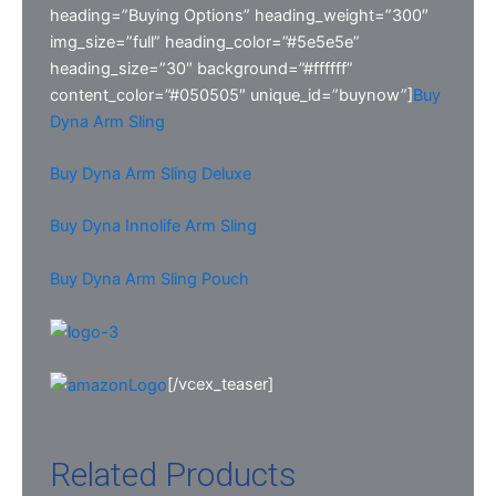
heading=”Buying Options” heading_weight=”300″
img_size=”full” heading_color=”#5e5e5e”
heading_size=”30″ background=”#ffffff”
content_color=”#050505″ unique_id=”buynow”]
Buy
Dyna Arm Sling
Buy Dyna Arm Sling Deluxe
Buy Dyna Innolife Arm Sling
Buy Dyna Arm Sling Pouch
[/vcex_teaser]
Related Products