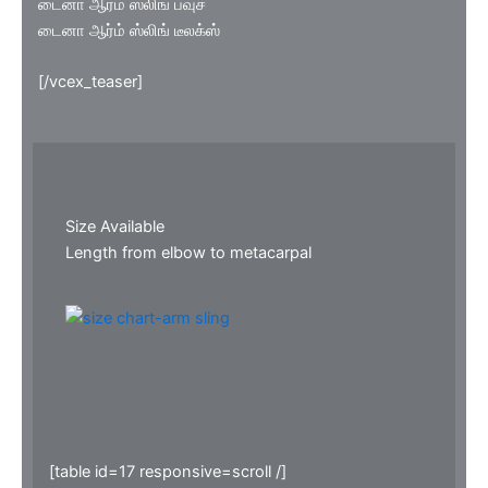
டைனா ஆர்ம் ஸ்லிங் பவுச்
டைனா ஆர்ம் ஸ்லிங் டீலக்ஸ்
[/vcex_teaser]
Size Available
Length from elbow to metacarpal
[table id=17 responsive=scroll /]