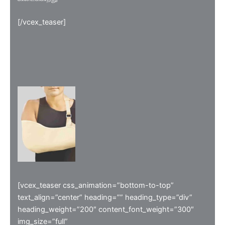
[/vcex_teaser]
[vcex_teaser css_animation=”bottom-to-top”
text_align=”center” heading=”” heading_type=”div”
heading_weight=”200″ content_font_weight=”300″
img_size=”full”