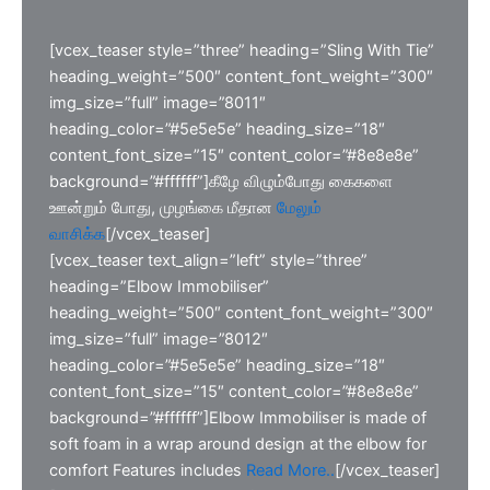
[vcex_teaser style=”three” heading=”Sling With Tie”
heading_weight=”500″ content_font_weight=”300″
img_size=”full” image=”8011″
heading_color=”#5e5e5e” heading_size=”18″
content_font_size=”15″ content_color=”#8e8e8e”
background=”#ffffff”]கீழே விழும்போது கைகளை
ஊன்றும் போது, முழங்கை மீதான
மேலும்
வாசிக்க
[/vcex_teaser]
[vcex_teaser text_align=”left” style=”three”
heading=”Elbow Immobiliser”
heading_weight=”500″ content_font_weight=”300″
img_size=”full” image=”8012″
heading_color=”#5e5e5e” heading_size=”18″
content_font_size=”15″ content_color=”#8e8e8e”
background=”#ffffff”]Elbow Immobiliser is made of
soft foam in a wrap around design at the elbow for
comfort Features includes
Read More..
[/vcex_teaser]