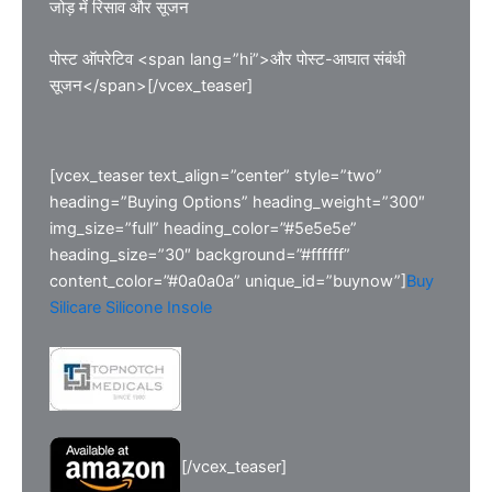
जोड़ में रिसाव और सूजन
पोस्ट ऑपरेटिव <span lang=”hi”>और पोस्ट-आघात संबंधी
सूजन</span>[/vcex_teaser]
[vcex_teaser text_align=”center” style=”two”
heading=”Buying Options” heading_weight=”300″
img_size=”full” heading_color=”#5e5e5e”
heading_size=”30″ background=”#ffffff”
content_color=”#0a0a0a” unique_id=”buynow”]
Buy
Silicare Silicone Insole
[/vcex_teaser]