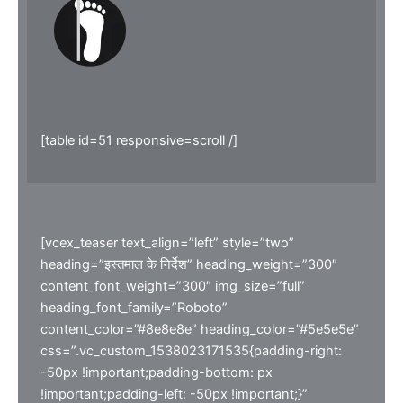
[table id=51 responsive=scroll /]
[vcex_teaser text_align=”left” style=”two”
heading=”इस्तमाल के निर्देश” heading_weight=”300″
content_font_weight=”300″ img_size=”full”
heading_font_family=”Roboto”
content_color=”#8e8e8e” heading_color=”#5e5e5e”
css=”.vc_custom_1538023171535{padding-right:
-50px !important;padding-bottom: px
!important;padding-left: -50px !important;}”