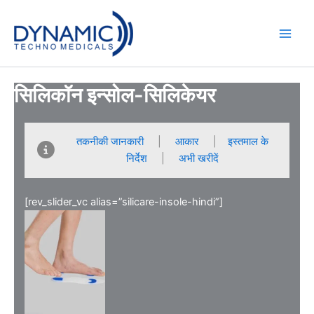
Skip
to
content
सिलिकॉन इन्सोल-सिलिकेयर
तकनीकी जानकारी
|
आकार
|
इस्तमाल के
निर्देश
|
अभी खरीदें
[rev_slider_vc alias=”silicare-insole-hindi”]