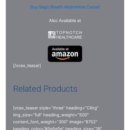
Buy Sego Breath Abdominal Corset
Also Available at
[/vcex_teaser]
Related Products
[vcex_teaser style=”three” heading=”Cling”
img_size=”full” heading_weight=”500″
content_font_weight=”300″ image=”8702″
heading_color=”#5e5e5e” heading_size=”18″