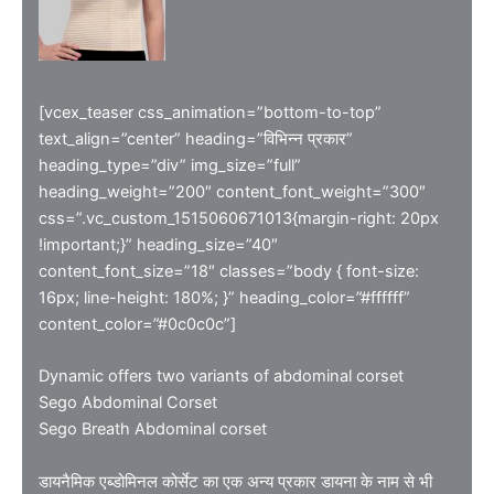
[vcex_teaser css_animation=”bottom-to-top”
text_align=”center” heading=”विभिन्न प्रकार”
heading_type=”div” img_size=”full”
heading_weight=”200″ content_font_weight=”300″
css=”.vc_custom_1515060671013{margin-right: 20px
!important;}” heading_size=”40″
content_font_size=”18″ classes=”body { font-size:
16px; line-height: 180%; }” heading_color=”#ffffff”
content_color=”#0c0c0c”]
Dynamic offers two variants of abdominal corset
Sego Abdominal Corset
Sego Breath Abdominal corset
डायनैमिक एब्डोमिनल कोर्सेट का एक अन्य प्रकार डायना के नाम से भी