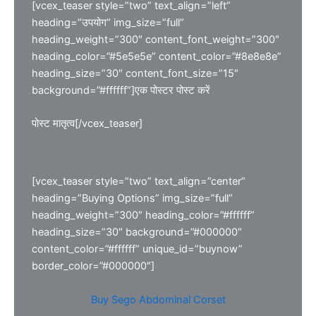
[vcex_teaser style=”two” text_align=”left”
heading=”उपयोग” img_size=”full”
heading_weight=”300″ content_font_weight=”300″
heading_color=”#5e5e5e” content_color=”#8e8e8e”
heading_size=”30″ content_font_size=”15″
background=”#ffffff”]एक पोस्टर पोस्ट करें
पोस्ट मातृत्व[/vcex_teaser]
[vcex_teaser style=”two” text_align=”center”
heading=”Buying Options” img_size=”full”
heading_weight=”300″ heading_color=”#ffffff”
heading_size=”30″ background=”#000000″
content_color=”#ffffff” unique_id=”buynow”
border_color=”#000000″]
Buy Sego Abdominal Corset