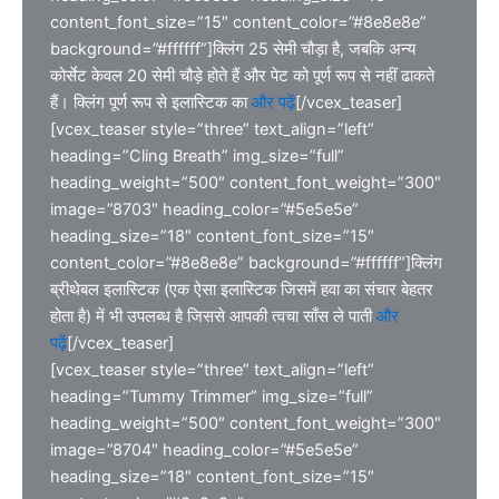
content_font_size=”15″ content_color=”#8e8e8e”
background=”#ffffff”]क्लिंग 25 सेमी चौड़ा है, जबकि अन्य
कोर्सेट केवल 20 सेमी चौड़े होते हैं और पेट को पूर्ण रूप से नहीं ढाकते
हैं। क्लिंग पूर्ण रूप से इलास्टिक का
और पढ़ें
[/vcex_teaser]
[vcex_teaser style=”three” text_align=”left”
heading=”Cling Breath” img_size=”full”
heading_weight=”500″ content_font_weight=”300″
image=”8703″ heading_color=”#5e5e5e”
heading_size=”18″ content_font_size=”15″
content_color=”#8e8e8e” background=”#ffffff”]क्लिंग
ब्रीथेबल इलास्टिक (एक ऐसा इलास्टिक जिसमें हवा का संचार बेहतर
होता है) में भी उपलब्ध है जिससे आपकी त्वचा साँस ले पाती
और
पढ़ें
[/vcex_teaser]
[vcex_teaser style=”three” text_align=”left”
heading=”Tummy Trimmer” img_size=”full”
heading_weight=”500″ content_font_weight=”300″
image=”8704″ heading_color=”#5e5e5e”
heading_size=”18″ content_font_size=”15″