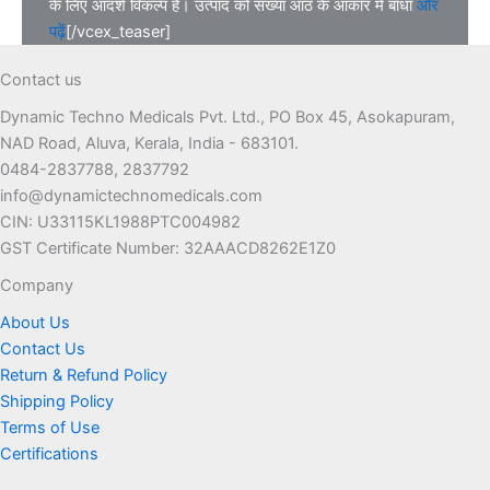
के लिए आदर्श विकल्प है। उत्पाद को संख्या आठ के आकार में बांधा
और
पढ़ें
[/vcex_teaser]
Contact us
Dynamic Techno Medicals Pvt. Ltd., PO Box 45, Asokapuram,
NAD Road, Aluva, Kerala, India - 683101.
0484-2837788, 2837792
info@dynamictechnomedicals.com
CIN: U33115KL1988PTC004982
GST Certificate Number: 32AAACD8262E1Z0
Company
About Us
Contact Us
Return & Refund Policy
Shipping Policy
Terms of Use
Certifications