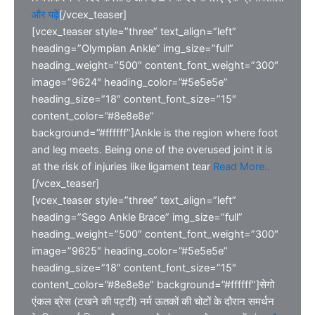
और पढ़ें
[/vcex_teaser]
[vcex_teaser style=”three” text_align=”left”
heading=”Olympian Ankle” img_size=”full”
heading_weight=”500″ content_font_weight=”300″
image=”9624″ heading_color=”#5e5e5e”
heading_size=”18″ content_font_size=”15″
content_color=”#8e8e8e”
background=”#ffffff”]Ankle is the region where foot
and leg meets. Being one of the overused joint it is
at the risk of injuries like ligament tear
Read More..
[/vcex_teaser]
[vcex_teaser style=”three” text_align=”left”
heading=”Sego Ankle Brace” img_size=”full”
heading_weight=”500″ content_font_weight=”300″
image=”9625″ heading_color=”#5e5e5e”
heading_size=”18″ content_font_size=”15″
content_color=”#8e8e8e” background=”#ffffff”]सेगो
एंकल ब्रेस (टखने की पट्टी) नर्म ऊतकों की चोटों के दौरान समर्थन