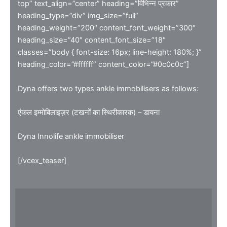
top” text_align=”center” heading=”विभिन्न प्रकार”
heading_type=”div” img_size=”full”
heading_weight=”200″ content_font_weight=”300″
heading_size=”40″ content_font_size=”18″
classes=”body { font-size: 16px; line-height: 180%; }”
heading_color=”#ffffff” content_color=”#0c0c0c”]
Dyna offers two types ankle immobilisers as follows:
एंकल इम्मोबिलाइज़र (टखनों का स्थिरीकारक) – डायना
Dyna Innolife ankle immobiliser
[/vcex_teaser]