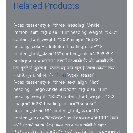
Related Products
[vcex_teaser style=”three” heading=”Ankle
Immobiliser” img_size=”full” heading_weight=”500″
content_font_weight=”300″ image=”9622″
heading_color=”#5e5e5e” heading_size=”18″
content_font_size=”15″ content_color=”#8e8e8e”
background=”#ffffff”]टखनों पर आपके पैर और आपकी टाँगें
एक-दूसरे से जुड़ती हैं। क्योंकि यह जोड़ बहुत ही ज़्यादा उपयोग किया
जाता है, मुड़ने, खींचने और
और पढ़ें
[/vcex_teaser]
[vcex_teaser style=”three” text_align=”left”
heading=”Sego Ankle Support” img_size=”full”
heading_weight=”500″ content_font_weight=”300″
image=”9623″ heading_color=”#5e5e5e”
heading_size=”18″ content_font_size=”15″
content_color=”#8e8e8e” background=”#ffffff”]एंकल
सपोर्ट (टखने का समर्थक) घायल टखने की मांसपेशी के बेहतर
स्थिरीकरण में मदद करता है और टखने के दर्द के लिए एक प्रभावशाली