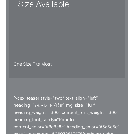
Size Available
One Size Fits Most
[vcex_teaser style=”two” text_align=”left”
heading=”इस्तमाल के निर्देश” img_size=”full”
heading_weight=”300″ content_font_weight=”300″
heading_font_family=”Roboto”
content_color=”#8e8e8e” heading_color=”#5e5e5e”