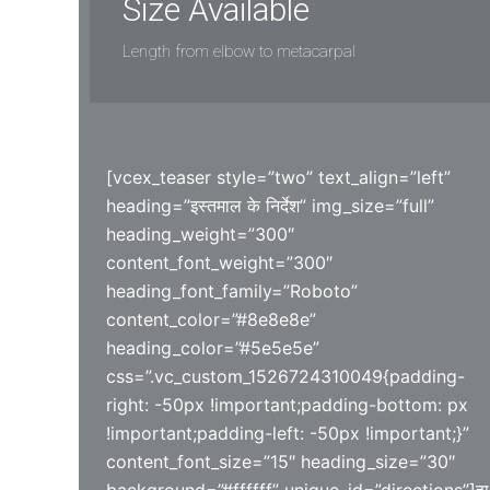
Size Available
Length from elbow to metacarpal
[vcex_teaser style=”two” text_align=”left”
heading=”इस्तमाल के निर्देश” img_size=”full”
heading_weight=”300″
content_font_weight=”300″
heading_font_family=”Roboto”
content_color=”#8e8e8e”
heading_color=”#5e5e5e”
css=”.vc_custom_1526724310049{padding-
right: -50px !important;padding-bottom: px
!important;padding-left: -50px !important;}”
content_font_size=”15″ heading_size=”30″