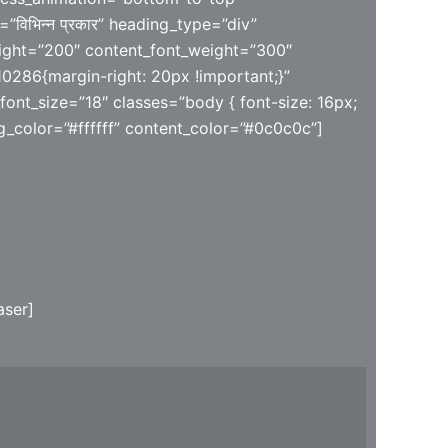
”विभिन्न प्रकार” heading_type=”div”
eight=”200″ content_font_weight=”300″
0286{margin-right: 20px !important;}”
font_size=”18″ classes=”body { font-size: 16px;
ng_color=”#ffffff” content_color=”#0c0c0c”]
easer]