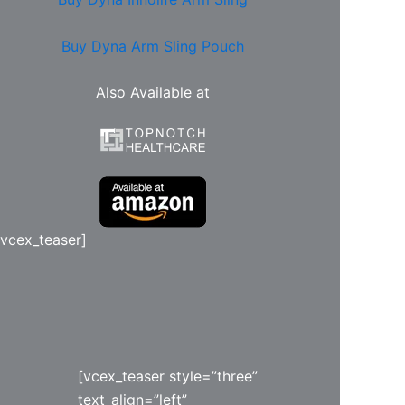
Buy Dyna Arm Sling Pouch
Also Available at
/vcex_teaser]
[vcex_teaser style=”three”
text_align=”left”