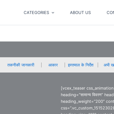
CATEGORIES
ABOUT US
CO
तकनीकी जानकारी
|
आकार
|
इस्तमाल के निर्देश
|
अभी खर
[vcex_teaser css_animation
heading=”सामान्य विवरण” hea
heading_weight=”200″ cont
css=”.vc_custom_1515230281