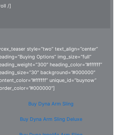
ll /]
vcex_teaser style=”two” text_align=”center”
eading=”Buying Options” img_size=”full”
eading_weight=”300″ heading_color=”#ffffff”
eading_size=”30″ background=”#000000″
ontent_color=”#ffffff” unique_id=”buynow”
order_color=”#000000″]
Buy Dyna Arm Sling
Buy Dyna Arm Sling Deluxe
Buy Dyna Innolife Arm Sling