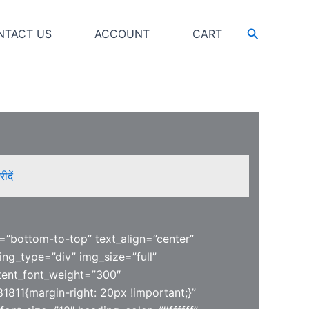
Search
NTACT US
ACCOUNT
CART
ीदें
=”bottom-to-top” text_align=”center”
ding_type=”div” img_size=”full”
ent_font_weight=”300″
811{margin-right: 20px !important;}”