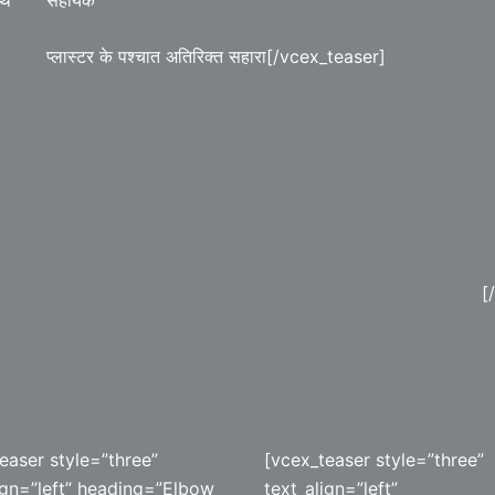
ाथ
प्लास्टर के पश्चात अतिरिक्त सहारा[/vcex_teaser]
[
easer style=”three”
[vcex_teaser style=”three”
ign=”left” heading=”Elbow
text_align=”left”