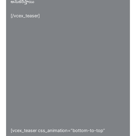
అనుకరిస్తాయి
[/vcex_teaser]
[vcex_teaser css_animation=”bottom-to-top”