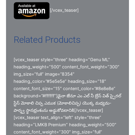
[/vcex_teaser]
Related Products
[vcex_teaser style=”three” heading=”Genu ML”
heading_weight=”500″ content_font_weight=”300″
img_size=”full” image=”8354″
heading_color=”#5e5e5e” heading_size=”18″
content_font_size=”15″ content_color=”#8e8e8e”
background=”#ffffff”]డైనా జేనూ ఎం ఎల్ నీ బ్రేస్ విత్ స్పైరల్
స్టేస్ మోకాలి చిప్ప ఎముక (మోకాలిచిప్ప) యొక్క మధ్యమ-
పార్శ్వ స్థానభ్రంశంను అడ్డుకోవటానికి[/vcex_teaser]
[vcex_teaser text_align=”left” style=”three”
heading=”LMKB Premium” heading_weight=”500″
content_font_weight=”300″ img_size=”full”