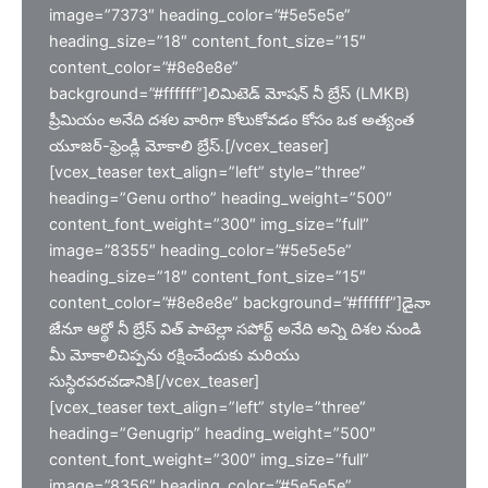
image=”7373″ heading_color=”#5e5e5e”
heading_size=”18″ content_font_size=”15″
content_color=”#8e8e8e”
background=”#ffffff”]లిమిటెడ్ మోషన్ నీ బ్రేస్ (LMKB)
ప్రీమియం అనేది దశల వారిగా కోలుకోవడం కోసం ఒక అత్యంత
యూజర్-ఫ్రెండ్లీ మోకాలి బ్రేస్.[/vcex_teaser]
[vcex_teaser text_align=”left” style=”three”
heading=”Genu ortho” heading_weight=”500″
content_font_weight=”300″ img_size=”full”
image=”8355″ heading_color=”#5e5e5e”
heading_size=”18″ content_font_size=”15″
content_color=”#8e8e8e” background=”#ffffff”]డైనా
జేనూ ఆర్థో నీ బ్రేస్ విత్ పాటెల్లా సపోర్ట్ అనేది అన్ని దిశల నుండి
మీ మోకాలిచిప్పను రక్షించేందుకు మరియు
సుస్థిరపరచడానికి[/vcex_teaser]
[vcex_teaser text_align=”left” style=”three”
heading=”Genugrip” heading_weight=”500″
content_font_weight=”300″ img_size=”full”
image=”8356″ heading_color=”#5e5e5e”