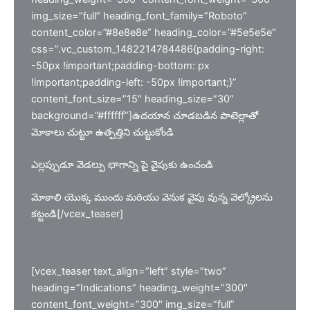
img_size=”full” heading_font_family=”Roboto”
content_color=”#8e8e8e” heading_color=”#5e5e5e”
css=”.vc_custom_1482214784486{padding-right:
-50px !important;padding-bottom: px
!important;padding-left: -50px !important;}”
content_font_size=”15″ heading_size=”30″
background=”#ffffff”]ఉదయాన చూడబడిన పాటెల్లాతో
మోకాలు చుట్టూ ఉత్పత్తిని చుట్టుకోండి
ఎల్లప్పుడూ వెడల్పు భాగాన్ని పై వైపుకు ఉంచండి
మోకాలి యొక్క ముందు మరియు వెనుక వైపు వున్న వెల్క్రోలను
కట్టండి[/vcex_teaser]
[vcex_teaser text_align=”left” style=”two”
heading=”Indications” heading_weight=”300″
content_font_weight=”300″ img_size=”full”