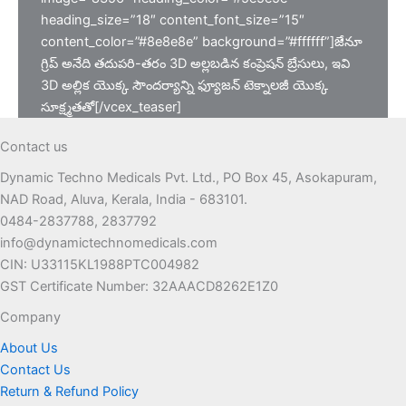
heading_size=”18″ content_font_size=”15″
content_color=”#8e8e8e” background=”#ffffff”]జేనూ
గ్రిప్ అనేది తదుపరి-తరం 3D అల్లబడిన కంప్రెషన్ బ్రేసులు, ఇవి
3D అల్లిక యొక్క సౌందర్యాన్ని ఫ్యూజన్ టెక్నాలజీ యొక్క
సూక్ష్మతతో[/vcex_teaser]
Contact us
Dynamic Techno Medicals Pvt. Ltd., PO Box 45, Asokapuram,
NAD Road, Aluva, Kerala, India - 683101.
0484-2837788, 2837792
info@dynamictechnomedicals.com
CIN: U33115KL1988PTC004982
GST Certificate Number: 32AAACD8262E1Z0
Company
About Us
Contact Us
Return & Refund Policy