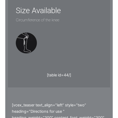
Size Available
Circumference of the knee
[table id=44/]
[vcex_teaser text_align=”left” style=”two”
heading=”Directions for use ”
heading_weight=”300″ content_font_weight=”300″