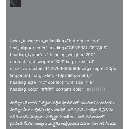
[vcex_teaser css_animation=”bottom-to-top”
text_align=”center” heading=”GENERAL DETAILS”
heading_type=”div” heading_weight=”200″
content_font_weight=”300″ img_size=”full”
css=”.vc_custom_1479794388580{margin-right: 20px
!important;margin-left: -10px !important;}”
heading_size=”40″ content_font_size=”18″
heading_color=”#ffffff” content_color=”#111111″]
పాటెల్లా (మోకాలి చిప్ప)ను సరైన స్థానములో ఉంచడానికి మరియు
పాటెల్లా మీద ఒత్తిడిని తగ్గించడానికి, ఇది ఓపెన్-పాటెల్లా డిజైన్ ను
కలిగి ఉంది. మధ్యమ-పార్శ్విక హింజ్ లు, వంగే సమయంలో
క్రూసియేట్ లిగమెంట్లకు మద్దతు ఇచ్చేందుకు సహజ మోకాలి కీలును