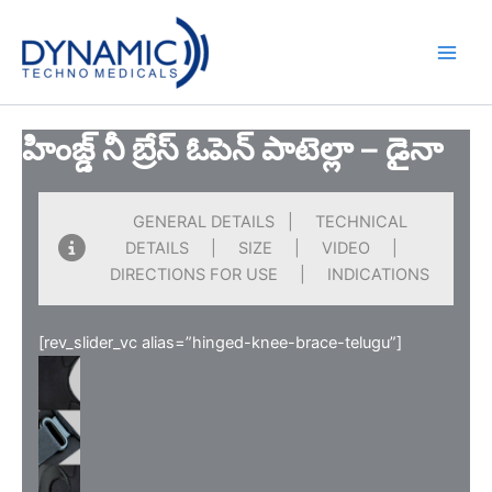
Skip
to
content
హింజ్డ్ నీ బ్రేస్ ఓపెన్ పాటెల్లా – డైనా
GENERAL DETAILS | TECHNICAL
DETAILS | SIZE | VIDEO |
DIRECTIONS FOR USE | INDICATIONS
[rev_slider_vc alias=”hinged-knee-brace-telugu”]