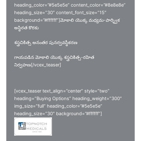
heading_color=”#5e5e5e” content_color=”#8e8e8e”
heading_size=”30″ content_font_size=”15″
background=”#ffffff”]మోకాలి యొక్క మధ్యమ-పార్శ్విక
అస్థిరత కొరకు
శస్త్రచికిత్స అనంతర పునర్వవస్థీకరణ
గాయపడిన మోకాలి యొక్క శస్త్రచికిత్స-రహిత
నిర్వహణ[/vcex_teaser]
[vcex_teaser text_align=”center” style=”two”
heading=”Buying Options” heading_weight=”300″
img_size=”full” heading_color=”#5e5e5e”
heading_size=”30″ background=”#ffffff”]