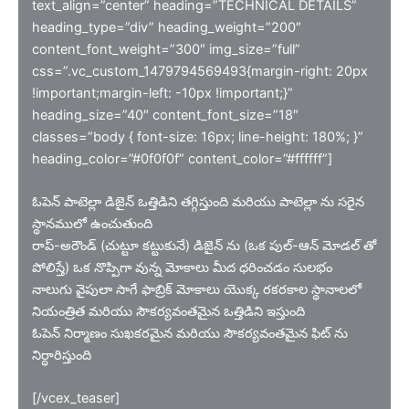
text_align=”center” heading=”TECHNICAL DETAILS”
heading_type=”div” heading_weight=”200″
content_font_weight=”300″ img_size=”full”
css=”.vc_custom_1479794569493{margin-right: 20px
!important;margin-left: -10px !important;}”
heading_size=”40″ content_font_size=”18″
classes=”body { font-size: 16px; line-height: 180%; }”
heading_color=”#0f0f0f” content_color=”#ffffff”]
ఓపెన్ పాటెల్లా డిజైన్ ఒత్తిడిని తగ్గిస్తుంది మరియు పాటెల్లా ను సరైన
స్థానములో ఉంచుతుంది
రాప్-అరౌండ్ (చుట్టూ కట్టుకునే) డిజైన్ ను (ఒక పుల్-ఆన్ మోడల్ తో
పోలిస్తే) ఒక నొప్పిగా వున్న మోకాలు మీద ధరించడం సులభం
నాలుగు వైపులా సాగే ఫాబ్రిక్ మోకాలు యొక్క రకరకాల స్థానాలలో
నియంత్రిత మరియు సౌకర్యవంతమైన ఒత్తిడిని ఇస్తుంది
ఓపెన్ నిర్మాణం సుఖకరమైన మరియు సౌకర్యవంతమైన ఫిట్ ను
నిర్ధారిస్తుంది
[/vcex_teaser]