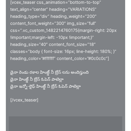
[vcex_teaser css_animation=”bottom-to-top”
text_align=”center” heading=”VARIATIONS”
heading_type=”div” heading_weight=”200″
content_font_weight=”300″ img_size=”full”
css=”.vc_custom_1482214760175{margin-right: 20px
!important;margin-left: -10px !important;}”
heading_size=”40″ content_font_size=”18″
classes=”body { font-size: 16px; line-height: 180%; }”
heading_color=”#ffffff” content_color=”#0c0c0c”]
డైనా రెండు రకాల హింజ్డ్ నీ బ్రేస్ లను అందిస్తుంది
డైనా హింజ్డ్ నీ బ్రేస్ ఓపెన్ పాటెల్లా
డైనా ఇన్నో-లైఫ్ హింజ్డ్ నీ బ్రేస్ ఓపెన్ పాటెల్లా
[/vcex_teaser]