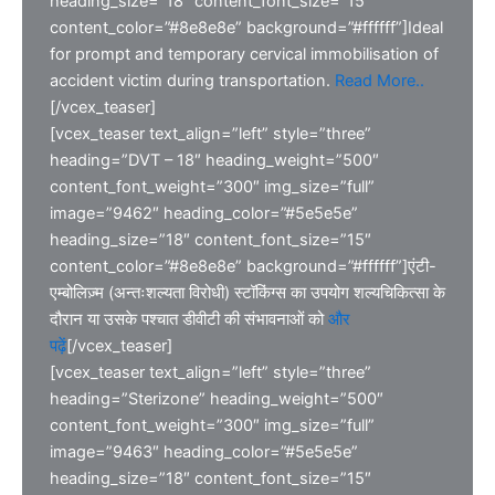
heading_size=”18″ content_font_size=”15″
content_color=”#8e8e8e” background=”#ffffff”]Ideal
for prompt and temporary cervical immobilisation of
accident victim during transportation.
Read More..
[/vcex_teaser]
[vcex_teaser text_align=”left” style=”three”
heading=”DVT – 18″ heading_weight=”500″
content_font_weight=”300″ img_size=”full”
image=”9462″ heading_color=”#5e5e5e”
heading_size=”18″ content_font_size=”15″
content_color=”#8e8e8e” background=”#ffffff”]एंटी-
एम्बोलिज़्म (अन्तःशल्यता विरोधी) स्टॉकिंग्स का उपयोग शल्यचिकित्सा के
दौरान या उसके पश्चात डीवीटी की संभावनाओं को
और
पढ़ें
[/vcex_teaser]
[vcex_teaser text_align=”left” style=”three”
heading=”Sterizone” heading_weight=”500″
content_font_weight=”300″ img_size=”full”
image=”9463″ heading_color=”#5e5e5e”
heading_size=”18″ content_font_size=”15″