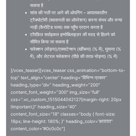
सकता है
सांस की नली पर आगे की ओपनिंग – आपातकालीन
ट्रैक्योटोमी (श्वासनली का ऑपरेशन) करना संभव और मन्या
नाड़ी (कैरोटिड पल्स) तक पहुँच प्रदान करता है
टॉपफ़िल सर्वाइकल इम्मोबिलाइज़र की मदद से हिलने को
सीमित किया जा सकता है
फ्लेक्शन (मोड़ना)/एक्सटेन्शन (खींचना) (% में), घुमाना (%
में), और लेटरल फ्लेकशन (पीछे की तरफ़ मोड़ना) (% में)
[/vcex_teaser][vcex_teaser css_animation=”bottom-to-
top” text_align=”center” heading=”विभिन्न प्रकार”
heading_type=”div” heading_weight=”200″
content_font_weight=”300″ img_size=”full”
css=”.vc_custom_1515044042127{margin-right: 20px
!important;}” heading_size=”40″
content_font_size=”18″ classes=”body { font-size:
16px; line-height: 180%; }” heading_color=”#ffffff”
content_color=”#0c0c0c”]