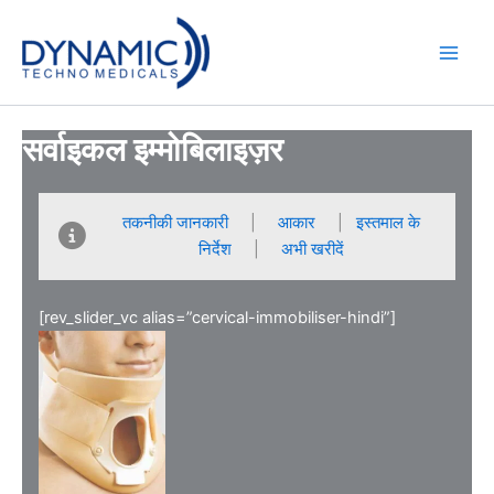
Skip
to
content
सर्वाइकल इम्मोबिलाइज़र
तकनीकी जानकारी
|
आकार
|
इस्तमाल के
निर्देश
|
अभी खरीदें
[rev_slider_vc alias=”cervical-immobiliser-hindi”]