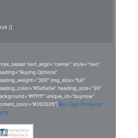
oll /]
vcex_teaser text_align=”center” style=”two”
eading=”Buying Options”
eading_weight=”300″ img_size=”full”
eading_color=”#5e5e5e” heading_size=”30″
ackground=”#ffffff” unique_id=”buynow”
ontent_color=”#050505″]
Buy Cast Protector –
yna