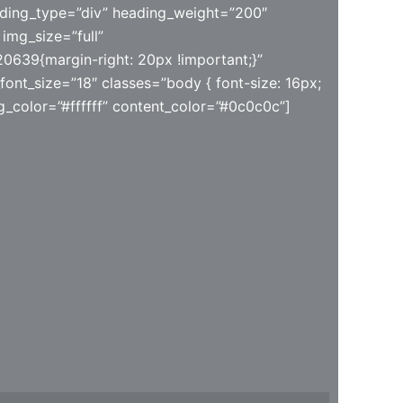
ding_type=”div” heading_weight=”200″
img_size=”full”
0639{margin-right: 20px !important;}”
font_size=”18″ classes=”body { font-size: 16px;
ng_color=”#ffffff” content_color=”#0c0c0c”]