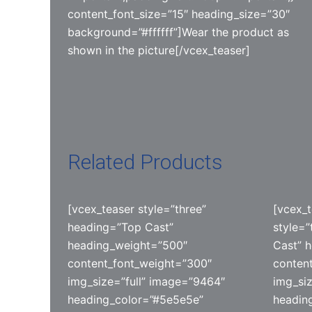
content_font_size=”15″ heading_size=”30″
background=”#ffffff”]Wear the product as
shown in the picture[/vcex_teaser]
Related Products
[vcex_teaser style=”three”
[vcex_t
heading=”Top Cast”
style=
heading_weight=”500″
Cast” 
content_font_weight=”300″
conten
img_size=”full” image=”9464″
img_si
heading_color=”#5e5e5e”
headin