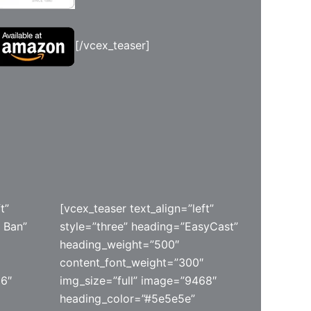
[/vcex_teaser]
t”
[vcex_teaser text_align=”left”
 Ban”
style=”three” heading=”EasyCast”
heading_weight=”500″
content_font_weight=”300″
66″
img_size=”full” image=”9468″
heading_color=”#5e5e5e”