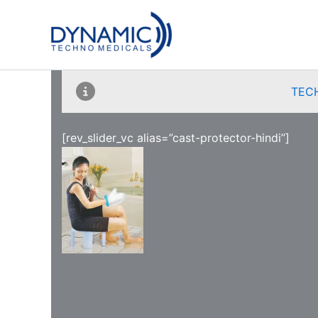
Skip
to
content
TEC
[rev_slider_vc alias=”cast-protector-hindi”]