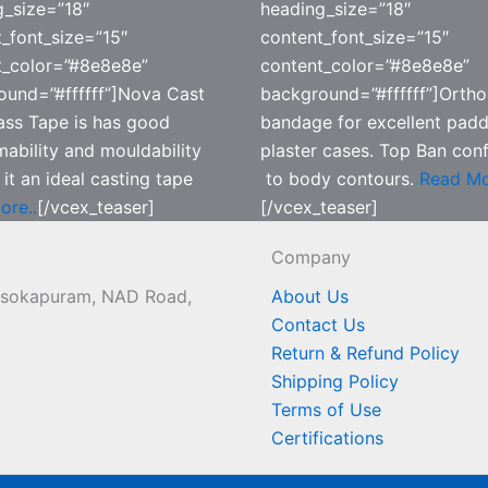
g_size=”18″
heading_size=”18″
_font_size=”15″
content_font_size=”15″
t_color=”#8e8e8e”
content_color=”#8e8e8e”
und=”#ffffff”]
Nova Cast
background=”#ffffff”]Orth
ass Tape is has good
bandage for excellent padd
ability and mouldability
plaster cases. Top Ban con
it an ideal casting tape
to body contours.
Read Mo
ore..
[/vcex_teaser]
[/vcex_teaser]
Company
 Asokapuram, NAD Road,
About Us
Contact Us
Return & Refund Policy
Shipping Policy
Terms of Use
Certifications