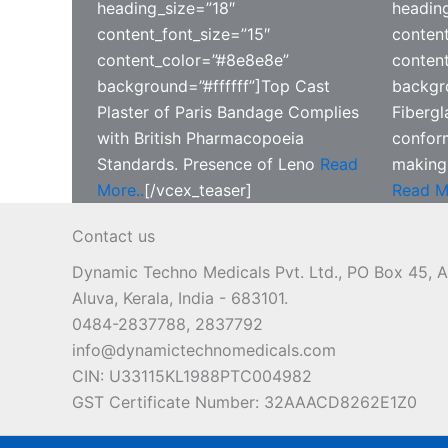
heading_size=”18″
headin
content_font_size=”15″
content
content_color=”#8e8e8e”
conten
background=”#ffffff”]
Top Cast
backgro
Plaster of Paris Bandage Complies
Fibergl
with British Pharmacopoeia
conform
Standards. Presence of Leno
Read
making 
More..
[/vcex_teaser]
Read M
Contact us
Dynamic Techno Medicals Pvt. Ltd., PO Box 45,
Aluva, Kerala, India - 683101.
0484-2837788, 2837792
info@dynamictechnomedicals.com
CIN: U33115KL1988PTC004982
GST Certificate Number: 32AAACD8262E1Z0