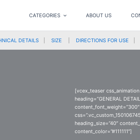
CATEGORIES
ABOUT US
CO
HNICAL DETAILS
|
SIZE
|
DIRECTIONS FOR USE
[vcex_teaser css_animation
heading=”GENERAL DETAILS
content_font_weight=”300″ 
css=”.vc_custom_150106745
heading_size=”40″ content_
content_color=”#111111″]