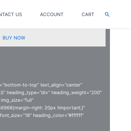
Search
NTACT US
ACCOUNT
CART
|
BUY NOW
=”bottom-to-top” text_align=”center”
” heading_type=”div” heading_weight=”200″
img_size=”full”
6968{margin-right: 20px !important;}”
font_size=”18″ heading_color=”#ffffff”