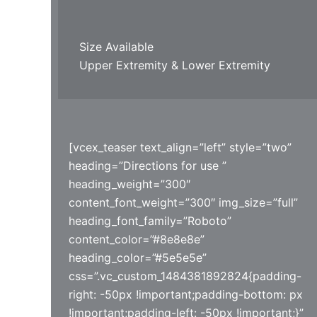
Size Available
Upper Extremity & Lower Extremity
[vcex_teaser text_align=”left” style=”two”
heading=”Directions for use ”
heading_weight=”300″
content_font_weight=”300″ img_size=”full”
heading_font_family=”Roboto”
content_color=”#8e8e8e”
heading_color=”#5e5e5e”
css=”.vc_custom_1484381892824{padding-
right: -50px !important;padding-bottom: px
!important;padding-left: -50px !important;}”