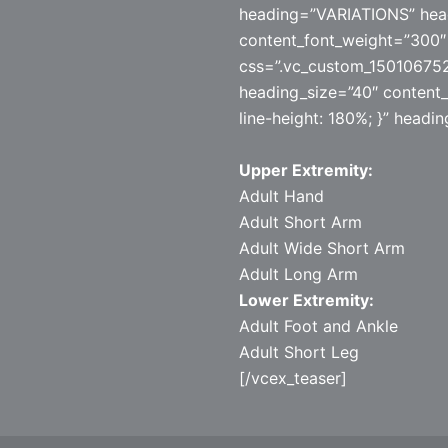
heading=”VARIATIONS” hea
content_font_weight=”300″ 
css=”.vc_custom_150106752
heading_size=”40″ content_
line-height: 180%; }” headi
Upper Extremity:
Adult Hand
Adult Short Arm
Adult Wide Short Arm
Adult Long Arm
Lower Extremity:
Adult Foot and Ankle
Adult Short Leg
[/vcex_teaser]