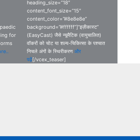
heading_size=”18″
content_font_size=”15″
content_color=”#8e8e8e”
opaedic
background=”#ffffff”]“इज़ीकास्ट”
ing for
(EasyCast) जैसे न्यूमैटिक (वायुचालित)
forms
वॉकरों को चोट या शल्य-चिकित्सा के पश्चात
re..
निचले अंगों के स्थिरीकरण
और
पढ़ें
[/vcex_teaser]